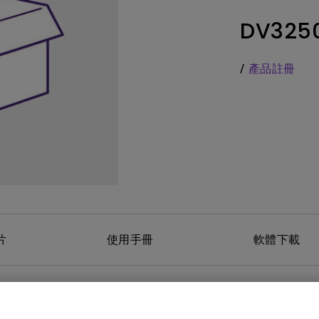
務
色域
LED
教育投影機
DV325
硬體校色
雷射
高爾夫投影機
支援腳架高低升降
內建AndroidTV
/
產品註冊
Nano Gloss 鏡面面板
有低延遲輸入
Nano Matte 霧面無反光面板
片
使用手冊
軟體下載