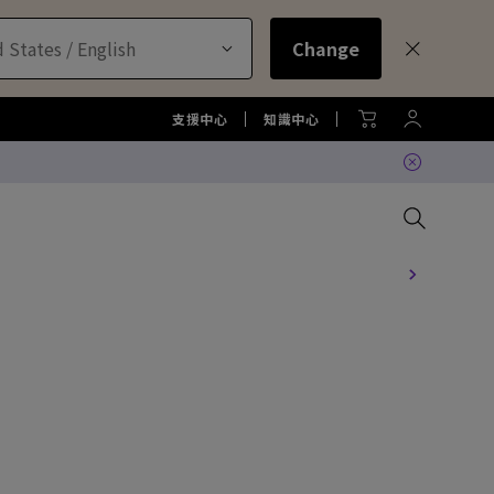
 States / English
Change
支援中心
知識中心
比較所有大型液晶
比較所有顯示器
比較所有投影機
比較所有智慧照明系列
配件
色準服務
機
大型液晶服務與周邊配件
螢幕周邊配件
尋找最適投影機
護眼檯燈周邊配件
TZY31 InstaShare 無線螢幕分
享器解決方案
機
大型液晶鑑賞據點
螢幕鑑賞據點
投影機鑑賞據點
智慧照明鑑賞據點
DVY32 4K 智慧視訊會議攝影機
如何挑選適合的壁掛架
2026 MA 忠於原色風格大賞
投影機周邊配件
延長保固購買