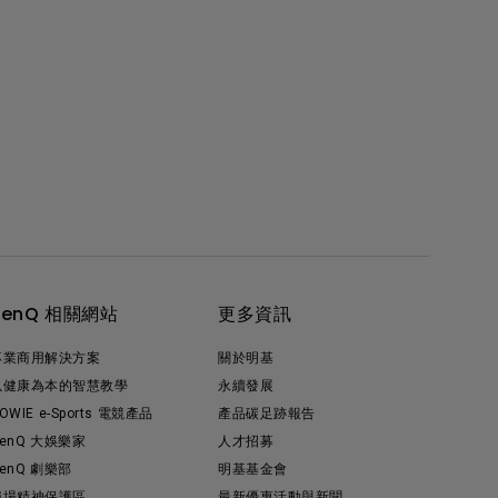
BenQ 相關網站
更多資訊
專業商用解決方案
關於明基
以健康為本的智慧教學
永續發展
OWIE e-Sports 電競產品
產品碳足跡報告
enQ 大娛樂家
人才招募
enQ 劇樂部
明基基金會
職場精神保護區
最新優惠活動與新聞