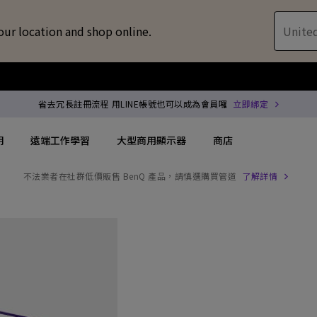
our location and shop online.
United
省去冗長註冊流程 用LINE帳號也可以成為會員囉
立即綁定
明
遠端工作學習
大型商用顯示器
商店
不法業者在社群低價販售 BenQ 產品，請慎選購買管道
了解詳情
配件
喇叭treVolo U
方案
搜尋重點規格
搜尋重點規格
專用領域顯示器
商用投影機
解決方案
144Hz
4K UHD (3840×2160)
企業 / 工作室專業
專業型雷射投影
位智慧零售解決方案
USB-C
短焦
商用顯示器
沉浸式雷射投影
務
協作會議室解決方案
Thunderbolt
水平梯形修正(側投影)
ZOWIE 電競顯示器
會議室投影機