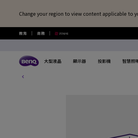
Change your region to view content applicable to y
教育
商務
大型液晶
顯示器
投影機
智慧照
所有大型液晶
所有顯示器
所有投影機
所有智慧照明
所有大型商用顯示器
BenQ 商店
擴充底座/線材
視訊鏡頭/軟體
藍牙喇叭/
USB-C 擴充底座
專業拍物視訊鏡頭
語言學習藍牙
探索不同系列
探索不同系列
探索不同系列
探索不同系列
數位電子顯示看板
選購最新產品與活動
快速連結
大型互動觸控顯示器
了解特色機種
搜尋重點規格
其他活動
了解特色機種
解決
讀光計畫
USB-C 7合1 集線器
視覺展示工具 EnSpire
GameZone 2.0 遊戲 Google TV
適合Mac風格愛好者的外接螢幕
行動微型投影機
螢幕閱讀檯燈
商用數位電子看板系列
大型液晶
最新優惠活動與新聞
教育互動觸控顯示器
玩家級遊戲投影機
GAME ZONE遊戲快捷功能
福利品專區
專業攝影螢幕
教育
光影實驗室
HDMI 2.1 傳輸線
專業拍物視訊鏡頭好評實測推薦
GameZone 遊戲 Google TV
專業色準螢幕 Creative Pro
家庭娛樂投影機
親子共讀檯燈
Pantone® 雙認證數位電子看板
顯示器
尋找展示地點
商用互動觸控顯示器系列
遊戲投影機
BenQ 獨家遊戲特調APP
教育解決方案
5K Mac 外接螢幕​
全方
螢幕掛燈怎麼選
4K 量子點追劇護眼 Google TV
遊戲護眼螢幕
家庭劇院投影機
筆電燈
投影機
購物常見問題
InstaShow 無線投影設備
MiniLED
商務解決方案
BenQ 到府校色服
視訊
企業照明解決方案