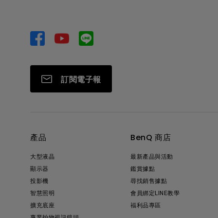
訂閱電子報
產品
BenQ 商店
大型液晶
最新產品與活動
顯示器
鑑賞據點
投影機
尋找銷售據點
智慧照明
會員綁定LINE教學
擴充底座
福利品專區
專業拍物視訊鏡頭