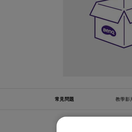
黑湛屏護眼 Google TV
影音文書護眼螢幕
投影電視
螢幕掛燈
智慧照明
第一次購物就上手
高爾夫投影機，一站式顧問服
量子點
ZOWIE 專業電競設備
專業螢幕軟體
程式設計專用螢幕
鋼琴燈系列
遠端工作學習
信用卡分期付款
高亮智慧商務投影機系列
HDMI 2.1 (4K 144Hz)
產品註冊享好康
智能吸頂燈
尺寸
常見問題
教學影