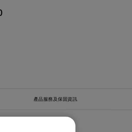
MT01 VESA 壁掛規格移動腳架
BenQ 獨家遊戲特調 APP
立即測驗：找出為你量身打造的
投影機距離試算
0
Mac外接螢幕
EZWrite 6 電子白板軟體
【選購入門教學】輕鬆避開廣告
延長保固購買
陷阱
InstaShare 2 無線投影軟體
產品服務及保固資訊