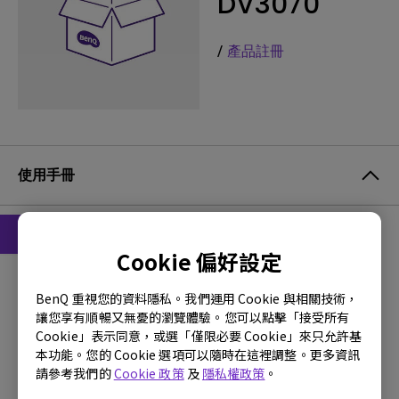
DV3070
/
產品註冊
使用手冊
Cookie 偏好設定
使用手冊
使用手冊
BenQ 重視您的資料隱私。我們運用 Cookie 與相關技術，
讓您享有順暢又無憂的瀏覽體驗。您可以點擊「接受所有
更新:
2006/09/28
Cookie」表示同意，或選「僅限必要 Cookie」來只允許基
語言:
Traditional Chinese
本功能。您的 Cookie 選項可以隨時在這裡調整。更多資訊
請參考我們的
Cookie 政策
及
隱私權政策
。
檔案大小:
2.37 MB
版本: