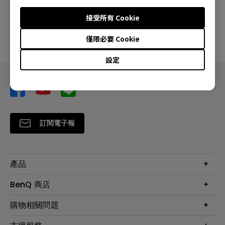
接受所有 Cookie
預覽
僅限必要 Cookie
設定
訂閱電子報
產品
大型液晶
BenQ 商店
顯示器
最新產品與活動
購物相關問題
投影機
鑑賞據點
智慧照明
第一次購物就上手