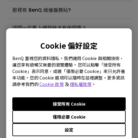
那裡有 BenQ 維修服務站?
請問一定要上網登錄才有保固嗎？
Cookie 偏好設定
為何產品裝好後，找不到保固卡呢？
BenQ 重視您的資料隱私。我們運用 Cookie 與相關技術，
請問官網的保固內容一樣嗎？要維修要找誰？
讓您享有順暢又無憂的瀏覽體驗。您可以點擊「接受所有
Cookie」表示同意，或選「僅限必要 Cookie」來只允許基
本功能。您的 Cookie 選項可以隨時在這裡調整。更多資訊
請問有提供視訊盒嗎？
請參考我們的
Cookie 政策
及
隱私權政策
。
我想看實機但附近沒有展示點，怎麼辦?
接受所有 Cookie
請問原本的電視壞掉，可以幫忙免費回收嗎？
僅限必要 Cookie
設定
壁掛架是哪一種？