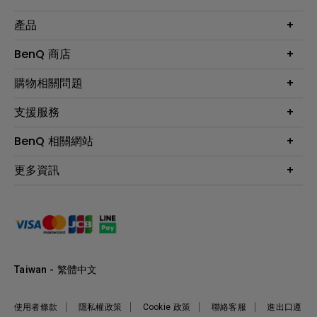
產品
大型液晶
BenQ 商店
顯示器
最新產品與活動
購物相關問題
投影機
鑑賞據點
智慧照明
第一次購物就上手
支援服務
尋找銷售據點
擴充底座
官網購物常見問題
會員綁定LINE教學
服務公告
BenQ 相關網站
專業拍物視訊鏡頭
延長保固購買
福利品專區
產品註冊
贈品兌換網站首頁
專業商用解決方案
更多資訊
保固條例
以健康為本的智慧教學
網路報修
關於明基
ZOWIE e-Sports 電競產品
手冊與軟體下載
永續發展
BenQ 大娛樂家
產品常見問題
產品碳足跡報告
BenQ 劇樂部
人才招募
職場精神保護區
Taiwan - 繁體中文
明基基金會
最新優惠活動與新聞
使用者條款
隱私權政策
Cookie 政策
聯絡客服
進出口遵