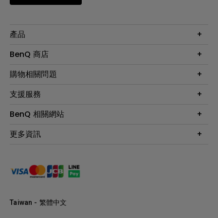
產品
大型液晶
BenQ 商店
顯示器
最新產品與活動
購物相關問題
投影機
鑑賞據點
智慧照明
第一次購物就上手
支援服務
尋找銷售據點
擴充底座
官網購物常見問題
會員綁定LINE教學
服務公告
BenQ 相關網站
專業拍物視訊鏡頭
延長保固購買
福利品專區
產品註冊
贈品兌換網站首頁
專業商用解決方案
更多資訊
保固條例
以健康為本的智慧教學
網路報修
關於明基
ZOWIE e-Sports 電競產品
手冊與軟體下載
永續發展
BenQ 大娛樂家
產品常見問題
產品碳足跡報告
BenQ 劇樂部
人才招募
職場精神保護區
Taiwan - 繁體中文
明基基金會
最新優惠活動與新聞