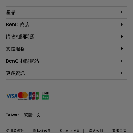
產品
大型液晶
BenQ 商店
顯示器
最新產品與活動
購物相關問題
投影機
鑑賞據點
智慧照明
第一次購物就上手
支援服務
尋找銷售據點
擴充底座
官網購物常見問題
會員綁定LINE教學
服務公告
BenQ 相關網站
專業拍物視訊鏡頭
延長保固購買
福利品專區
產品註冊
贈品兌換網站首頁
專業商用解決方案
更多資訊
保固條例
以健康為本的智慧教學
網路報修
關於明基
ZOWIE e-Sports 電競產品
手冊與軟體下載
永續發展
BenQ 大娛樂家
產品常見問題
產品碳足跡報告
BenQ 劇樂部
人才招募
職場精神保護區
Taiwan - 繁體中文
明基基金會
最新優惠活動與新聞
使用者條款
隱私權政策
Cookie 政策
聯絡客服
進出口遵