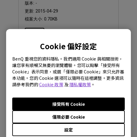
版本:
-
更新:
2015-04-29
檔案大小:
0.70KB
下載
Cookie 偏好設定
BenQ 重視您的資料隱私。我們運用 Cookie 與相關技術，
讓您享有順暢又無憂的瀏覽體驗。您可以點擊「接受所有
Cookie」表示同意，或選「僅限必要 Cookie」來只允許基
韌體下載
本功能。您的 Cookie 選項可以隨時在這裡調整。更多資訊
[壓縮檔]FW V1.03.00與韌體更新步
請參考我們的
Cookie 政策
及
隱私權政策
。
驟與注意事項
OS:
接受所有 Cookie
OS Version:
版本:
V1.03.00
僅限必要 Cookie
更新:
2015-04-29
設定
檔案大小:
4.51MB