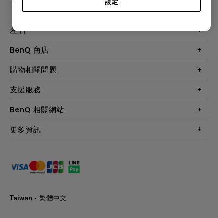
設定
產品
大型液晶
BenQ 商店
顯示器
最新產品與活動
購物相關問題
投影機
鑑賞據點
智慧照明
第一次購物就上手
支援服務
尋找銷售據點
擴充底座
官網購物常見問題
會員綁定LINE教學
服務公告
BenQ 相關網站
專業拍物視訊鏡頭
延長保固購買
福利品專區
產品註冊
贈品兌換網站首頁
專業商用解決方案
更多資訊
保固條例
以健康為本的智慧教學
網路報修
關於明基
ZOWIE e-Sports 電競產品
手冊與軟體下載
永續發展
BenQ 大娛樂家
產品常見問題
產品碳足跡報告
BenQ 劇樂部
人才招募
職場精神保護區
Taiwan - 繁體中文
明基基金會
最新優惠活動與新聞