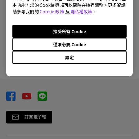
本功能。您的 Cookie 選項可以隨時在這裡調整。更多資訊
大尺吋機種自行裝機安裝注意事項。(適用機種：46
請參考我們的
Cookie 政策
及
隱私權政策
。
吋以上機種)｜大型液晶
接受所有 Cookie
使用一段時間後，畫面會有殘影(Ex. 使用4:3畫面一
段時間恢復全畫面後，有兩條線烙在畫面上)｜大型
僅限必要 Cookie
液晶
設定
訂閱電子報