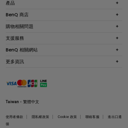
產品
大型液晶
BenQ 商店
顯示器
最新產品與活動
購物相關問題
投影機
鑑賞據點
智慧照明
第一次購物就上手
支援服務
尋找銷售據點
擴充底座
官網購物常見問題
會員綁定LINE教學
服務公告
BenQ 相關網站
專業拍物視訊鏡頭
延長保固購買
福利品專區
產品註冊
贈品兌換網站首頁
專業商用解決方案
更多資訊
保固條例
以健康為本的智慧教學
網路報修
關於明基
ZOWIE e-Sports 電競產品
手冊與軟體下載
永續發展
BenQ 大娛樂家
產品常見問題
產品碳足跡報告
BenQ 劇樂部
人才招募
職場精神保護區
Taiwan - 繁體中文
明基基金會
最新優惠活動與新聞
使用者條款
隱私權政策
Cookie 政策
聯絡客服
進出口遵
循