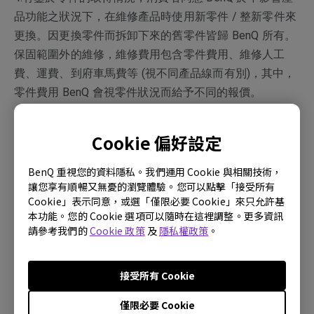
品功能之狀況下，在維修產品時使用新零件 / 整新零件來
更換。因更換零件而拆卸下來的舊零件皆歸 BenQ 所有。
保固範圍外的維修，維修費用包含零件費用、維修人工
費、運費、到府車馬費等 (視不同產品線而有別)，其中，
零件費用 BenQ 會視零件狀況而給予不同的報價。
5.若超過保固期或不在保固範圍內，檢測報價不維修將收
Cookie 偏好設定
取檢測費 300 元。
6.所有保固資訊、產品功能和規格變更時，BenQ 保留修
BenQ 重視您的資料隱私。我們運用 Cookie 與相關技術，
改之權利，恕不另行通知。
讓您享有順暢又無憂的瀏覽體驗。您可以點擊「接受所有
Cookie」表示同意，或選「僅限必要 Cookie」來只允許基
本功能。您的 Cookie 選項可以隨時在這裡調整。更多資訊
請參考我們的
Cookie 政策
及
隱私權政策
。
保固期認定
接受所有 Cookie
●為確保客戶的權益，請於購買時要求經銷商在產品保固
卡上填上產品型號、產品序號和購買日期，且蓋上店章，
僅限必要 Cookie
消費者請保留產品保固卡、發票或電子發票證明聯。產品