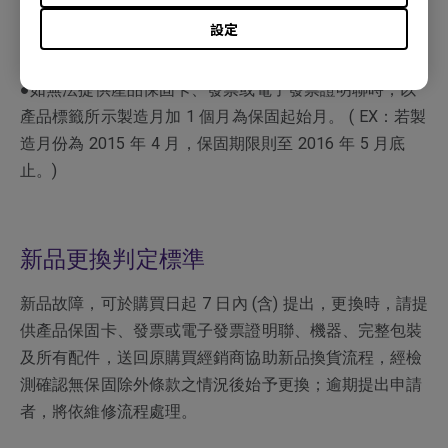
在保固期內有需要維修服務時，煩請出示產品保固卡、發
設定
票或電子發票證明聯。
●如無法提供產品保固卡、發票或電子發票證明聯時，以
產品標籤所示製造月加 1 個月為保固起始月。 ( EX：若製
造月份為 2015 年 4 月，保固期限則至 2016 年 5 月底
止。)
新品更換判定標準
新品故障，可於購買日起 7 日內 (含) 提出，更換時，請提
供產品保固卡、發票或電子發票證明聯、機器、完整包裝
及所有配件，送回原購買經銷商協助新品換貨流程，經檢
測確認無保固除外條款之情況後始予更換；逾期提出申請
者，將依維修流程處理。