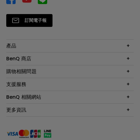
訂閱電子報
產品
大型液晶
BenQ 商店
顯示器
最新產品與活動
購物相關問題
投影機
鑑賞據點
智慧照明
第一次購物就上手
支援服務
尋找銷售據點
擴充底座
官網購物常見問題
會員綁定LINE教學
服務公告
BenQ 相關網站
專業拍物視訊鏡頭
延長保固購買
福利品專區
產品註冊
贈品兌換網站首頁
專業商用解決方案
更多資訊
保固條例
以健康為本的智慧教學
網路報修
關於明基
ZOWIE e-Sports 電競產品
手冊與軟體下載
永續發展
BenQ 大娛樂家
產品常見問題
產品碳足跡報告