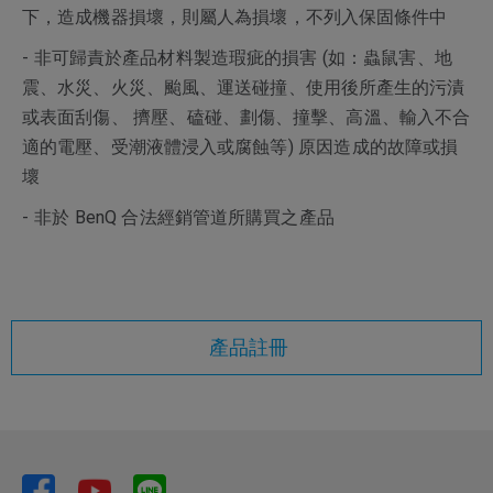
下，造成機器損壞，則屬人為損壞，不列入保固條件中
- 非可歸責於產品材料製造瑕疵的損害 (如：蟲鼠害、地
震、水災、火災、颱風、運送碰撞、使用後所產生的污漬
或表面刮傷、 擠壓、磕碰、劃傷、撞擊、高溫、輸入不合
適的電壓、受潮液體浸入或腐蝕等) 原因造成的故障或損
壞
- 非於 BenQ 合法經銷管道所購買之產品
產品註冊