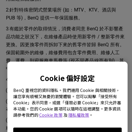
2.針對特殊密閉式營業場所 (如：MTV、KTV、酒店與
PUB 等)，BenQ 提供一年保固服務。
3.有鑑於零件的取得情況，消費者同意 BenQ 於不影響產
品功能之狀況下，在維修產品時使用新零件 / 整新零件來
更換。因更換零件而拆卸下來的舊零件皆歸 BenQ 所有。
保固範圍外的維修，維修費用包含零件費用、維修人工
費、運費、到府服務車馬費等 (視不同產品線而有別)，其
中，零件費用 BenQ 會視零件狀況給予不同的報價。
Cookie 偏好設定
4.鏡頭清潔時，請依使用手冊說明進行操作：
BenQ 重視您的資料隱私。我們運用 Cookie 與相關技術，
(1) 使用罐裝的壓縮空器清除灰塵。
讓您享有順暢又無憂的瀏覽體驗。您可以點擊「接受所有
(2) 塵土或髒污，請使用鏡片專用清潔紙或沾有清潔劑的
Cookie」表示同意，或選「僅限必要 Cookie」來只允許基
本功能。您的 Cookie 選項可以隨時在這裡調整。更多資訊
布來輕拭鏡片。
請參考我們的
Cookie 政策
及
隱私權政策
。
(3) 請勿使用研磨熱、鹼性 / 酸性清潔劑、擦洗粉或酒
精、苯、溶劑或殺蟲劑等揮發性溶劑清潔。使用此物質或