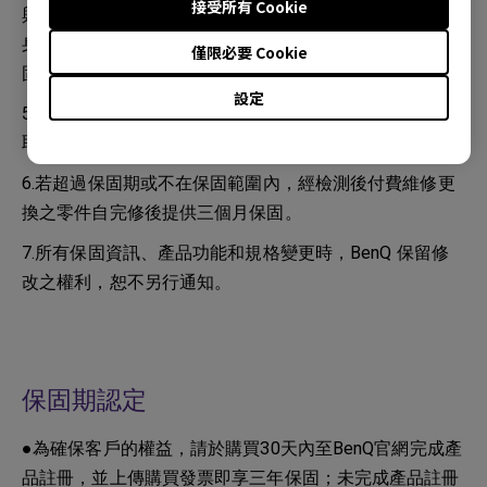
接受所有 Cookie
與橡膠或乙烯基物質長時間接觸可能會對投影機表面和機
身材質造成傷害。如因清潔過程造成鏡頭受損，恕不在保
僅限必要 Cookie
固範圍內。
設定
5.若超過保固期或不在保固範圍內，經檢測後不維修將收
取檢測費 300 元。
6.若超過保固期或不在保固範圍內，經檢測後付費維修更
換之零件自完修後提供三個月保固。
7.所有保固資訊、產品功能和規格變更時，BenQ 保留修
改之權利，恕不另行通知。
保固期認定
●為確保客戶的權益，請於購買30天內至BenQ官網完成產
品註冊，並上傳購買發票即享三年保固；未完成產品註冊