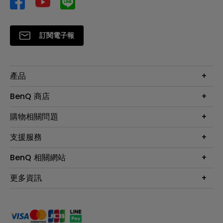
訂閱電子報
產品
大型液晶
BenQ 商店
顯示器
最新產品與活動
購物相關問題
投影機
鑑賞據點
智慧照明
第一次購物就上手
支援服務
尋找銷售據點
擴充底座
官網購物常見問題
會員綁定LINE教學
服務公告
BenQ 相關網站
專業拍物視訊鏡頭
延長保固購買
福利品專區
產品註冊
贈品兌換網站首頁
專業商用解決方案
更多資訊
保固條例
以健康為本的智慧教學
網路報修
關於明基
ZOWIE e-Sports 電競產品
手冊與軟體下載
永續發展
BenQ 大娛樂家
產品常見問題
產品碳足跡報告