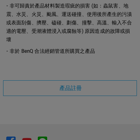
- 非可歸責於產品材料製造瑕疵的損害 (如：蟲鼠害、地
震、水災、火災、颱風、運送碰撞、使用後所產生的污漬
或表面刮傷、擠壓、磕碰、劃傷、撞擊、高溫、輸入不合
適的電壓、受潮液體浸入或腐蝕等) 原因造成的故障或損
壞
- 非於 BenQ 合法經銷管道所購買之產品
產品註冊