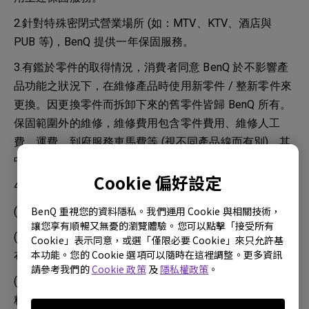
2.針對特殊密閉式營業場所 (如：MTV、KTV、酒店與
PUB 等)，BenQ 提供一年保固服務。
3.有鑑於零件的取得情況，消費者同意 BenQ 於不影響產
品功能之狀況下，在維修產品時使用新零件 / 整新零件來
更換。因更換零件而拆卸下來的舊零件皆歸 BenQ 所有。
保固範圍外的維修，維修費用包含零件費用、維修人工
費、運費、到府服務車馬費等 (視不同產品線而有別)，其
中，零件費用 BenQ 會視零件狀況給予不同的報價。
Cookie 偏好設定
4.鏡頭清潔時，請依使用手冊說明進行操作：
BenQ 重視您的資料隱私。我們運用 Cookie 與相關技術，
(1) 使用罐裝的壓縮空器清除灰塵。
讓您享有順暢又無憂的瀏覽體驗。您可以點擊「接受所有
(2) 塵土或髒污，請使用鏡片專用清潔紙或沾有清潔劑的
Cookie」表示同意，或選「僅限必要 Cookie」來只允許基
本功能。您的 Cookie 選項可以隨時在這裡調整。更多資訊
布來輕拭鏡片。
請參考我們的
Cookie 政策
及
隱私權政策
。
(3) 請勿使用研磨熱、鹼性 / 酸性清潔劑、擦洗粉或酒
精、苯、溶劑或殺蟲劑等揮發性溶劑清潔。使用此物質或