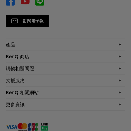
訂閱電子報
產品
大型液晶
BenQ 商店
顯示器
最新產品與活動
購物相關問題
投影機
鑑賞據點
智慧照明
第一次購物就上手
支援服務
尋找銷售據點
擴充底座
官網購物常見問題
會員綁定LINE教學
服務公告
BenQ 相關網站
專業拍物視訊鏡頭
延長保固購買
福利品專區
產品註冊
贈品兌換網站首頁
專業商用解決方案
更多資訊
保固條例
以健康為本的智慧教學
網路報修
關於明基
ZOWIE e-Sports 電競產品
手冊與軟體下載
永續發展
BenQ 大娛樂家
產品常見問題
產品碳足跡報告