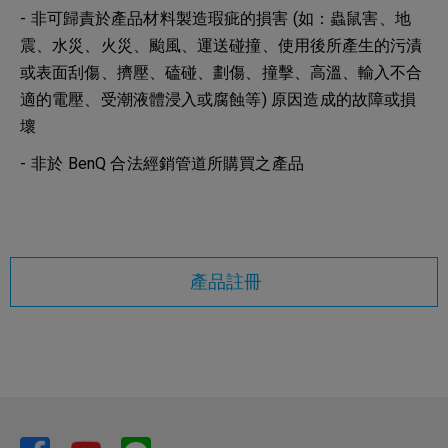
- 非可歸責於產品材料製造瑕疵的損害 (如：蟲鼠害、地
震、水災、火災、颱風、運送碰撞、使用後所產生的污漬
或表面刮傷、擠壓、磕碰、劃傷、撞擊、高溫、輸入不合
適的電壓、受潮液體浸入或腐蝕等) 原因造成的故障或損
壞
- 非於 BenQ 合法經銷管道所購買之產品
產品註冊