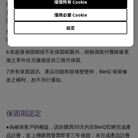
接受所有 Cookie
與橡膠或乙烯基物質長時間接觸可能會對投影機表面和機
身材質造成傷害。如因清潔過程造成鏡頭受損，恕不在保
僅限必要 Cookie
固範圍內。
設定
5.若超過保固期或不在保固範圍內，經檢測後不維修將收
取檢測費 300 元。
6.若超過保固期或不在保固範圍內，經檢測後付費維修更
換之零件自完修後提供三個月保固。
7.所有保固資訊、產品功能和規格變更時，BenQ 保留修
改之權利，恕不另行通知。
保固期認定
●為確保客戶的權益，請於購買30天內至BenQ官網完成產
品註冊，並上傳購買發票即享三年保固；未完成產品註冊