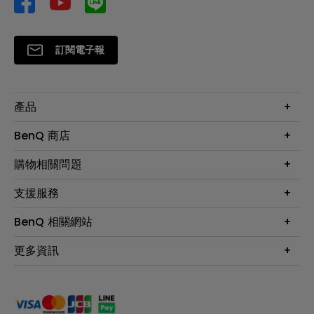
訂閱電子報
產品
大型液晶
BenQ 商店
顯示器
最新產品與活動
購物相關問題
投影機
鑑賞據點
智慧照明
第一次購物就上手
支援服務
尋找銷售據點
擴充底座
官網購物常見問題
會員綁定LINE教學
服務公告
BenQ 相關網站
專業拍物視訊鏡頭
延長保固購買
福利品專區
產品註冊
贈品兌換網站首頁
專業商用解決方案
更多資訊
保固條例
以健康為本的智慧教學
網路報修
關於明基
ZOWIE e-Sports 電競產品
手冊與軟體下載
永續發展
BenQ 大娛樂家
產品常見問題
產品碳足跡報告