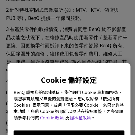
2.針對特殊密閉式營業場所 (如：MTV、KTV、酒店與
PUB 等)，BenQ 提供一年保固服務。
3.有鑑於零件的取得情況，消費者同意 BenQ 於不影響產
品功能之狀況下，在維修產品時使用新零件 / 整新零件來
更換。因更換零件而拆卸下來的舊零件皆歸 BenQ 所有。
保固範圍外的維修，維修費用包含零件費用、維修人工
費、運費、到府服務車馬費等 (視不同產品線而有別)，其
中，零件費用 BenQ 會視零件狀況給予不同的報價。
Cookie 偏好設定
4.鏡頭清潔時，請依使用手冊說明進行操作：
BenQ 重視您的資料隱私。我們運用 Cookie 與相關技術，
(1) 使用罐裝的壓縮空器清除灰塵。
讓您享有順暢又無憂的瀏覽體驗。您可以點擊「接受所有
(2) 塵土或髒污，請使用鏡片專用清潔紙或沾有清潔劑的
Cookie」表示同意，或選「僅限必要 Cookie」來只允許基
本功能。您的 Cookie 選項可以隨時在這裡調整。更多資訊
布來輕拭鏡片。
請參考我們的
Cookie 政策
及
隱私權政策
。
(3) 請勿使用研磨熱、鹼性 / 酸性清潔劑、擦洗粉或酒
精、苯、溶劑或殺蟲劑等揮發性溶劑清潔。使用此物質或