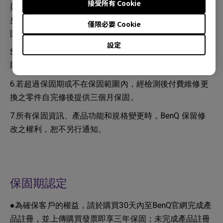
接受所有 Cookie
與橡膠或乙烯基物質長時間接觸可能會對投影機表面和機
身材質造成傷害。如因清潔過程造成鏡頭受損，恕不在保
僅限必要 Cookie
固範圍內。
設定
5.若超過保固期或不在保固範圍內，經檢測後不維修將收
取檢測費 300 元。
6.若超過保固期或不在保固範圍內，經檢測後付費維修更
換之零件自完修後提供三個月保固。
7.所有保固資訊、產品功能和規格變更時，BenQ 保留修
改之權利，恕不另行通知。
保固期認定
●為確保客戶的權益，請於購買30天內至BenQ官網完成產
品註冊，並上傳購買發票即享三年保固；未完成產品註冊