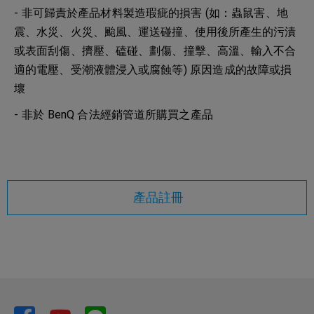
- 非可歸責於產品材料製造瑕疵的損害 (如：蟲鼠害、地
震、水災、火災、颱風、運送碰撞、使用後所產生的污漬
或表面刮傷、擠壓、磕碰、劃傷、撞擊、高溫、輸入不合
適的電壓、受潮液體浸入或腐蝕等) 原因造成的故障或損
壞
- 非於 BenQ 合法經銷管道所購買之產品
產品註冊