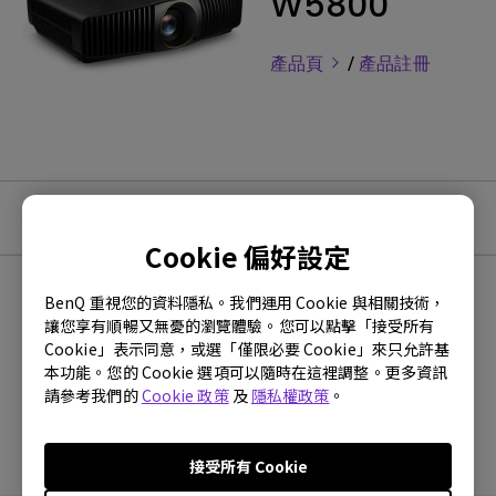
W5800
產品頁
/
產品註冊
教學影片
Cookie 偏好設定
BenQ 重視您的資料隱私。我們運用 Cookie 與相關技術，
最新
0 個結果
讓您享有順暢又無憂的瀏覽體驗。您可以點擊「接受所有
Cookie」表示同意，或選「僅限必要 Cookie」來只允許基
本功能。您的 Cookie 選項可以隨時在這裡調整。更多資訊
請參考我們的
Cookie 政策
及
隱私權政策
。
沒有常見問題的影片
接受所有 Cookie