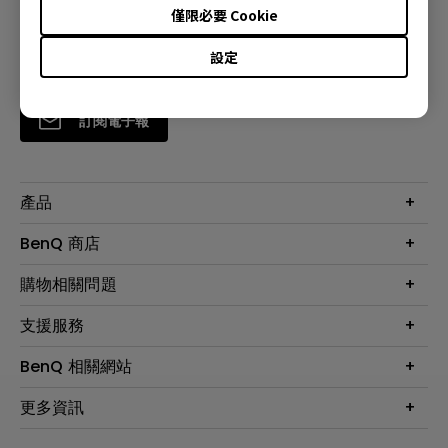
僅限必要 Cookie
設定
訂閱電子報
產品
大型液晶
BenQ 商店
顯示器
最新產品與活動
購物相關問題
投影機
鑑賞據點
智慧照明
第一次購物就上手
支援服務
尋找銷售據點
擴充底座
官網購物常見問題
會員綁定LINE教學
服務公告
BenQ 相關網站
專業拍物視訊鏡頭
延長保固購買
福利品專區
產品註冊
贈品兌換網站首頁
專業商用解決方案
更多資訊
保固條例
以健康為本的智慧教學
網路報修
關於明基