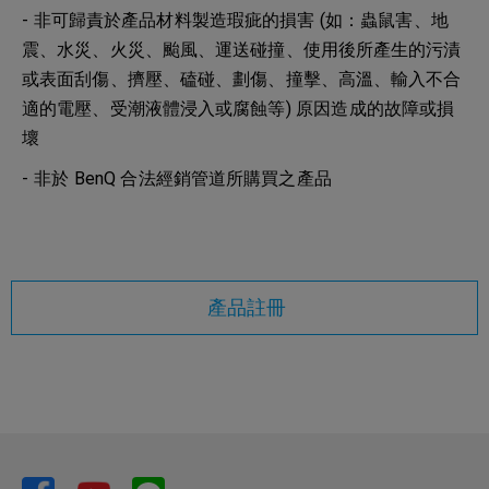
- 非可歸責於產品材料製造瑕疵的損害 (如：蟲鼠害、地
震、水災、火災、颱風、運送碰撞、使用後所產生的污漬
或表面刮傷、擠壓、磕碰、劃傷、撞擊、高溫、輸入不合
適的電壓、受潮液體浸入或腐蝕等) 原因造成的故障或損
壞
- 非於 BenQ 合法經銷管道所購買之產品
產品註冊