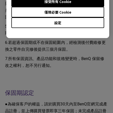
接受所有 Cookie
與橡膠或乙烯基物質長時間接觸可能會對投影機表面和機
身材質造成傷害。如因清潔過程造成鏡頭受損，恕不在保
僅限必要 Cookie
固範圍內。
設定
5.若超過保固期或不在保固範圍內，經檢測後不維修將收
取檢測費 300 元。
6.若超過保固期或不在保固範圍內，經檢測後付費維修更
換之零件自完修後提供三個月保固。
7.所有保固資訊、產品功能和規格變更時，BenQ 保留修
改之權利，恕不另行通知。
保固期認定
●為確保客戶的權益，請於購買30天內至BenQ官網完成產
品註冊，並上傳購買發票即享三年保固；未完成產品註冊