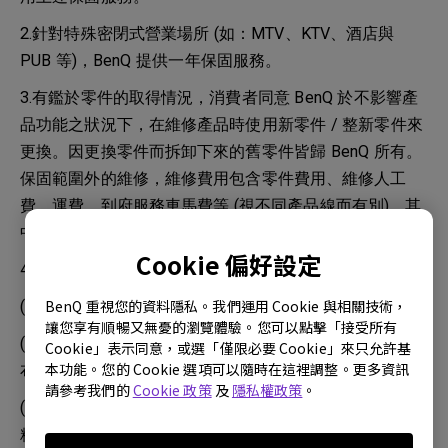
2.針對特殊密閉式營業場所 (如：MTV、KTV、酒店與
PUB 等)，BenQ 提供一年保固服務。
3.有鑑於零件的取得情況，消費者同意 BenQ 於不影響產
品功能之狀況下，在維修產品時使用新零件 / 整新零件來
更換。因更換零件而拆卸下來的舊零件皆歸 BenQ 所有。
保固範圍外的維修，維修費用包含零件費用、維修人工
費、運費、到府服務車馬費等 (視不同產品線而有別)，其
中，零件費用 BenQ 會視零件狀況給予不同的報價。
Cookie 偏好設定
4.鏡頭清潔時，請依使用手冊說明進行操作：
BenQ 重視您的資料隱私。我們運用 Cookie 與相關技術，
(1) 使用罐裝的壓縮空器清除灰塵。
讓您享有順暢又無憂的瀏覽體驗。您可以點擊「接受所有
(2) 塵土或髒污，請使用鏡片專用清潔紙或沾有清潔劑的
Cookie」表示同意，或選「僅限必要 Cookie」來只允許基
本功能。您的 Cookie 選項可以隨時在這裡調整。更多資訊
布來輕拭鏡片。
請參考我們的
Cookie 政策
及
隱私權政策
。
(3) 請勿使用研磨熱、鹼性 / 酸性清潔劑、擦洗粉或酒
精、苯、溶劑或殺蟲劑等揮發性溶劑清潔。使用此物質或