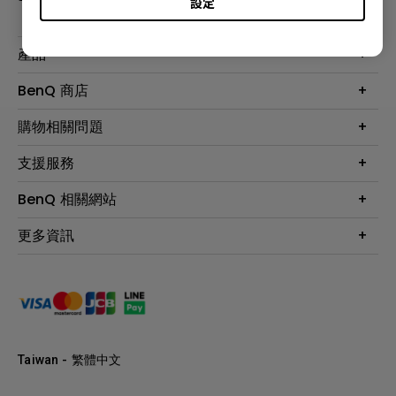
設定
產品
大型液晶
BenQ 商店
顯示器
最新產品與活動
購物相關問題
投影機
鑑賞據點
智慧照明
第一次購物就上手
支援服務
尋找銷售據點
擴充底座
官網購物常見問題
會員綁定LINE教學
服務公告
BenQ 相關網站
專業拍物視訊鏡頭
延長保固購買
福利品專區
產品註冊
贈品兌換網站首頁
專業商用解決方案
更多資訊
保固條例
以健康為本的智慧教學
網路報修
關於明基
ZOWIE e-Sports 電競產品
手冊與軟體下載
永續發展
BenQ 大娛樂家
產品常見問題
產品碳足跡報告
BenQ 劇樂部
人才招募
職場精神保護區
Taiwan - 繁體中文
明基基金會
最新優惠活動與新聞