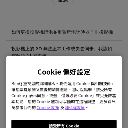
如何更換投影機燈泡並重置燈泡計時器？|| 投影機
投影機上的 3D 無法正常工作或失去同步。我該如
何解決？| 投影機
Cookie 偏好設定
如何清潔投影機鏡頭？| 投影機
BenQ 重視您的資料隱私。我們運用 Cookie 與相關技術，
在投影機上工作以及如何實現最佳化低輸入延遲？|
讓您享有順暢又無憂的瀏覽體驗。您可以點擊「接受所有
Cookie」表示同意，或選「僅限必要 Cookie」來只允許基
投影機
本功能。您的 Cookie 選項可以隨時在這裡調整。更多資訊
請參考我們的
Cookie 政策
及
隱私權政策
。
為什麼點亮的 DMD 區域和整個圖像區域之間有黑色
邊框？| 投影機
接受所有 Cookie