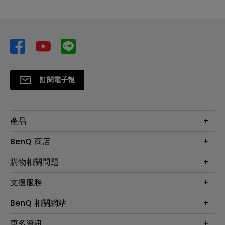
訂閱電子報
產品
大型液晶
BenQ 商店
顯示器
最新產品與活動
購物相關問題
投影機
鑑賞據點
智慧照明
第一次購物就上手
支援服務
尋找銷售據點
擴充底座
官網購物常見問題
會員綁定LINE教學
服務公告
BenQ 相關網站
專業拍物視訊鏡頭
延長保固購買
福利品專區
產品註冊
贈品兌換網站首頁
專業商用解決方案
更多資訊