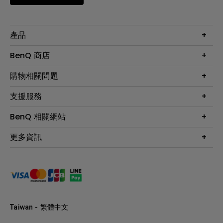
產品
大型液晶
BenQ 商店
顯示器
最新產品與活動
購物相關問題
投影機
鑑賞據點
智慧照明
第一次購物就上手
支援服務
尋找銷售據點
擴充底座
官網購物常見問題
會員綁定LINE教學
服務公告
BenQ 相關網站
專業拍物視訊鏡頭
延長保固購買
福利品專區
產品註冊
贈品兌換網站首頁
專業商用解決方案
更多資訊
保固條例
以健康為本的智慧教學
網路報修
關於明基
ZOWIE e-Sports 電競產品
手冊與軟體下載
永續發展
BenQ 大娛樂家
產品常見問題
產品碳足跡報告
BenQ 劇樂部
人才招募
職場精神保護區
Taiwan - 繁體中文
明基基金會
最新優惠活動與新聞