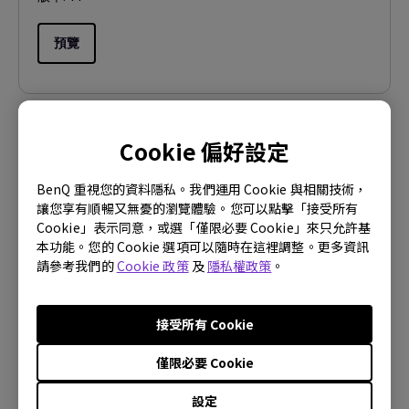
預覽
Cookie 偏好設定
使用手冊
快速使用指南
BenQ 重視您的資料隱私。我們運用 Cookie 與相關技術，
讓您享有順暢又無憂的瀏覽體驗。您可以點擊「接受所有
更新:
2015/06/17
Cookie」表示同意，或選「僅限必要 Cookie」來只允許基
語言:
Multi-Language
本功能。您的 Cookie 選項可以隨時在這裡調整。更多資訊
請參考我們的
Cookie 政策
及
隱私權政策
。
檔案大小:
19.94 MB
版本:
接受所有 Cookie
預覽
僅限必要 Cookie
設定