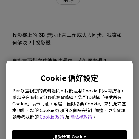
投影機上的 3D 無法正常工作或失去同步。我該如
何解決？| 投影機
自動畫面對齊功能無法運作，該怎麼處理？
Cookie 偏好設定
投影機支援第三方 Wi-Fi 無線網卡嗎？| 投影機
BenQ 重視您的資料隱私。我們運用 Cookie 與相關技術，
投影機在待機模式下會變熱。我該如何解決這個問
讓您享有順暢又無憂的瀏覽體驗。您可以點擊「接受所有
Cookie」表示同意，或選「僅限必要 Cookie」來只允許基
題？ | 投影機
本功能。您的 Cookie 選項可以隨時在這裡調整。更多資訊
請參考我們的
Cookie 政策
及
隱私權政策
。
投影機無法檢測到 4K，我該如何解決？| 投影機
接受所有 Cookie