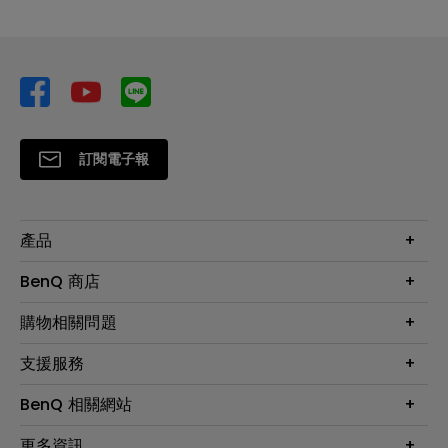
訂閱電子報
產品
大型液晶
BenQ 商店
顯示器
最新產品與活動
購物相關問題
投影機
鑑賞據點
智慧照明
第一次購物就上手
支援服務
尋找銷售據點
擴充底座
官網購物常見問題
會員綁定LINE教學
服務公告
BenQ 相關網站
專業拍物視訊鏡頭
延長保固購買
福利品專區
產品註冊
贈品兌換網站首頁
專業商用解決方案
更多資訊