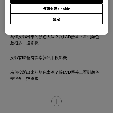
投影機是否有像我的電視一樣支援被動偏光眼鏡觀
看藍光 3D 電影的？ | 投影機
僅限必要 Cookie
設定
我可以使用的 HDMI Cable線最長是多少？ |投影機
為何投影出來的顏色太深？跟LCD螢幕上看到顏色
差很多｜投影機
投影有時會有異常雜訊｜投影機
為何投影出來的顏色太深？跟LCD螢幕上看到顏色
差很多｜投影機