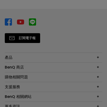
訂閱電子報
產品
大型液晶
BenQ 商店
顯示器
最新產品與活動
購物相關問題
投影機
鑑賞據點
智慧照明
第一次購物就上手
支援服務
尋找銷售據點
擴充底座
官網購物常見問題
會員綁定LINE教學
服務公告
BenQ 相關網站
專業拍物視訊鏡頭
延長保固購買
福利品專區
產品註冊
贈品兌換網站首頁
專業商用解決方案
更多資訊