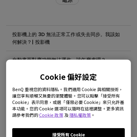
投影機上的 3D 無法正常工作或失去同步。我該如
何解決？| 投影機
自動畫面對齊功能無法運作，該怎麼處理？
Cookie 偏好設定
投影機支援第三方 Wi-Fi 無線網卡嗎？| 投影機
BenQ 重視您的資料隱私。我們運用 Cookie 與相關技術，
投影機在待機模式下會變熱。我該如何解決這個問
讓您享有順暢又無憂的瀏覽體驗。您可以點擊「接受所有
Cookie」表示同意，或選「僅限必要 Cookie」來只允許基
題？ | 投影機
本功能。您的 Cookie 選項可以隨時在這裡調整。更多資訊
請參考我們的
Cookie 政策
及
隱私權政策
。
投影機無法檢測到 4K，我該如何解決？| 投影機
接受所有 Cookie