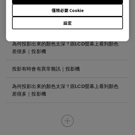
投影機是否有像我的電視一樣支援被動偏光眼鏡觀
看藍光 3D 電影的？ | 投影機
僅限必要 Cookie
設定
我可以使用的 HDMI Cable線最長是多少？ |投影機
為何投影出來的顏色太深？跟LCD螢幕上看到顏色
差很多｜投影機
投影有時會有異常雜訊｜投影機
為何投影出來的顏色太深？跟LCD螢幕上看到顏色
差很多｜投影機