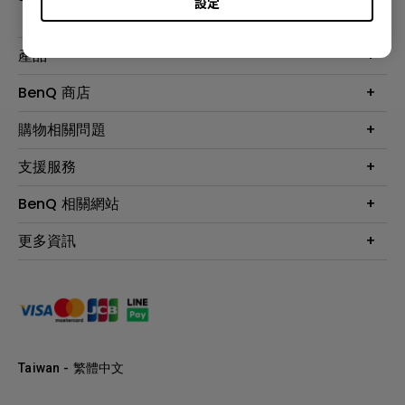
設定
產品
大型液晶
BenQ 商店
顯示器
最新產品與活動
購物相關問題
投影機
鑑賞據點
智慧照明
第一次購物就上手
支援服務
尋找銷售據點
擴充底座
官網購物常見問題
會員綁定LINE教學
服務公告
BenQ 相關網站
專業拍物視訊鏡頭
延長保固購買
福利品專區
產品註冊
贈品兌換網站首頁
專業商用解決方案
更多資訊
保固條例
以健康為本的智慧教學
網路報修
關於明基
ZOWIE e-Sports 電競產品
手冊與軟體下載
永續發展
BenQ 大娛樂家
產品常見問題
產品碳足跡報告
BenQ 劇樂部
人才招募
職場精神保護區
Taiwan - 繁體中文
明基基金會
最新優惠活動與新聞