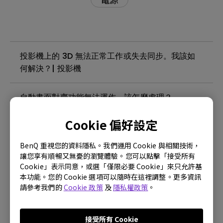
投影機上的 3D 無法正常工作或失去同步。我該如
何解決？| 投影機
自動畫面對齊功能無法運作，該怎麼處理？
Cookie 偏好設定
投影機支援第三方 Wi-Fi 無線網卡嗎？| 投影機
BenQ 重視您的資料隱私。我們運用 Cookie 與相關技術，
投影機在待機模式下會變熱。我該如何解決這個問
讓您享有順暢又無憂的瀏覽體驗。您可以點擊「接受所有
Cookie」表示同意，或選「僅限必要 Cookie」來只允許基
題？ | 投影機
本功能。您的 Cookie 選項可以隨時在這裡調整。更多資訊
請參考我們的
Cookie 政策
及
隱私權政策
。
投影機無法檢測到 4K，我該如何解決？| 投影機
接受所有 Cookie