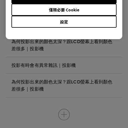
投影機是否有像我的電視一樣支援被動偏光眼鏡觀
看藍光 3D 電影的？ | 投影機
僅限必要 Cookie
設定
我可以使用的 HDMI Cable線最長是多少？ |投影機
為何投影出來的顏色太深？跟LCD螢幕上看到顏色
差很多｜投影機
投影有時會有異常雜訊｜投影機
為何投影出來的顏色太深？跟LCD螢幕上看到顏色
差很多｜投影機