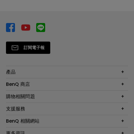
訂閱電子報
產品
大型液晶
BenQ 商店
顯示器
最新產品與活動
購物相關問題
投影機
鑑賞據點
智慧照明
第一次購物就上手
支援服務
尋找銷售據點
擴充底座
官網購物常見問題
會員綁定LINE教學
服務公告
BenQ 相關網站
專業拍物視訊鏡頭
延長保固購買
福利品專區
產品註冊
贈品兌換網站首頁
專業商用解決方案
更多資訊