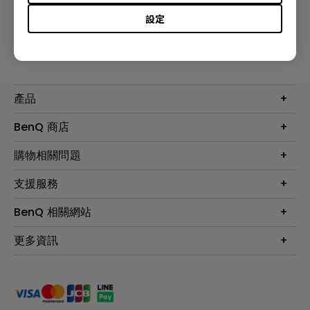
設定
訂閱電子報
產品
大型液晶
BenQ 商店
顯示器
最新產品與活動
購物相關問題
投影機
鑑賞據點
智慧照明
第一次購物就上手
支援服務
尋找銷售據點
擴充底座
官網購物常見問題
會員綁定LINE教學
服務公告
BenQ 相關網站
專業拍物視訊鏡頭
延長保固購買
福利品專區
產品註冊
贈品兌換網站首頁
專業商用解決方案
更多資訊
保固條例
以健康為本的智慧教學
網路報修
關於明基
ZOWIE e-Sports 電競產品
手冊與軟體下載
永續發展
BenQ 大娛樂家
產品常見問題
產品碳足跡報告