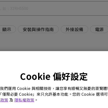
顯示
安裝與操作指南
外接設備
電源
Cookie 偏好設定
。我們運用 Cookie 與相關技術，讓您享有順暢又無憂的瀏
「僅限必要 Cookie」來只允許基本功能。您的 Cookie 
e 政策
及
隱私權政策
。
？ | 投影機