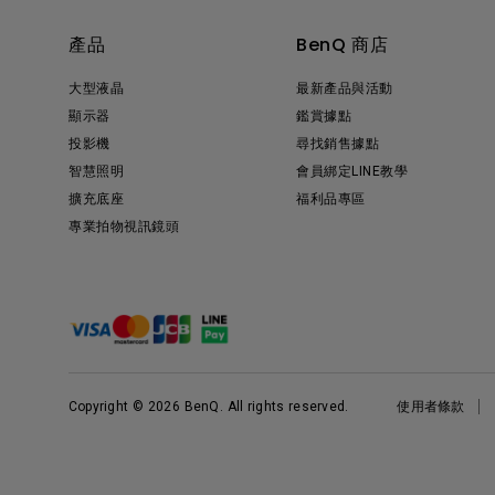
產品
BenQ 商店
大型液晶
最新產品與活動
顯示器
鑑賞據點
投影機
尋找銷售據點
智慧照明
會員綁定LINE教學
擴充底座
福利品專區
專業拍物視訊鏡頭
Copyright © 2026 BenQ. All rights reserved.
使用者條款