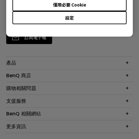
僅限必要 Cookie
設定
訂閱電子報
產品
大型液晶
BenQ 商店
顯示器
最新產品與活動
購物相關問題
投影機
鑑賞據點
智慧照明
第一次購物就上手
支援服務
尋找銷售據點
擴充底座
官網購物常見問題
會員綁定LINE教學
服務公告
BenQ 相關網站
專業拍物視訊鏡頭
延長保固購買
福利品專區
產品註冊
贈品兌換網站首頁
專業商用解決方案
更多資訊
保固條例
以健康為本的智慧教學
網路報修
關於明基