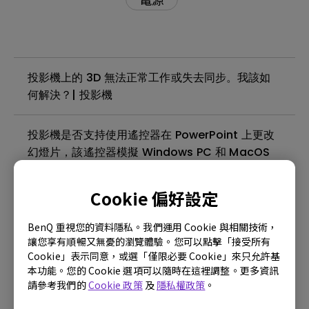
投影機上的 3D 無法正常工作或失去同步。我該如
何解決？| 投影機
投影機是否支持使用遙控器在 PowerPoint 上更改
幻燈片，該遙控器模擬 Windows PC 和 MacOS
的向上翻頁和向下翻頁命令？| 投影機
Cookie 偏好設定
Macbook接HDMI輸出後為何i500整個畫面顏色都
是綠色的｜投影機i500
BenQ 重視您的資料隱私。我們運用 Cookie 與相關技術，
讓您享有順暢又無憂的瀏覽體驗。您可以點擊「接受所有
Cookie」表示同意，或選「僅限必要 Cookie」來只允許基
更新失敗時可以如何恢復？｜投影機i500
本功能。您的 Cookie 選項可以隨時在這裡調整。更多資訊
請參考我們的
Cookie 政策
及
隱私權政策
。
畫面上方邊緣明顯的模糊，是解析度較低的關係嗎