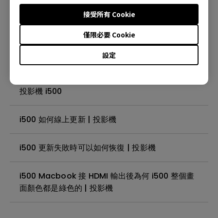
｜投影機 i500
接受所有 Cookie
僅限必要 Cookie
為什麼我安裝了YouTube APP卻不能播放｜投影機
GS1/i500
設定
系統更新後不支援exFAT格式USB隨身碟或硬碟｜
投影機 i500
i500 如何線上更新 | 投影機
i500 更新失敗時可以如何恢復 | 投影機
i500 Macbook 接 HDMI 輸出後為何 i500 整個畫
面顏色都是綠色的 | 投影機