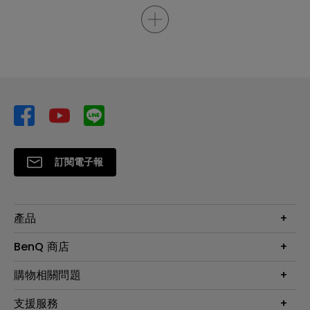
訂閱電子報
產品
大型液晶
BenQ 商店
顯示器
最新產品與活動
購物相關問題
投影機
鑑賞據點
智慧照明
第一次購物就上手
支援服務
尋找銷售據點