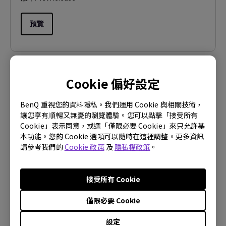
預覽
Cookie 偏好設定
使用手冊
快速使用指南
BenQ 重視您的資料隱私。我們運用 Cookie 與相關技術，
讓您享有順暢又無憂的瀏覽體驗。您可以點擊「接受所有
更新:
2022/07/18
Cookie」表示同意，或選「僅限必要 Cookie」來只允許基
語言:
Traditional Chinese
本功能。您的 Cookie 選項可以隨時在這裡調整。更多資訊
請參考我們的
Cookie 政策
及
隱私權政策
。
檔案大小:
3.25 MB
版本:
接受所有 Cookie
預覽
僅限必要 Cookie
設定