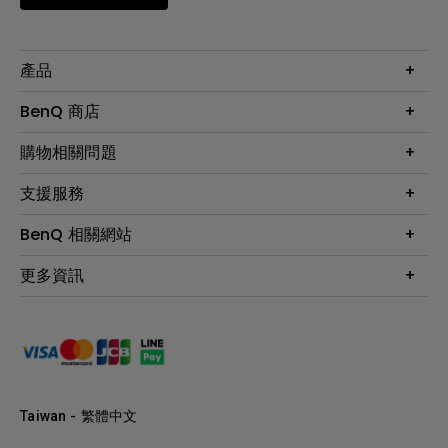
產品
大型液晶
BenQ 商店
顯示器
最新產品與活動
購物相關問題
投影機
鑑賞據點
智慧照明
第一次購物就上手
支援服務
尋找銷售據點
擴充底座
官網購物常見問題
會員綁定LINE教學
服務公告
BenQ 相關網站
專業拍物視訊鏡頭
延長保固購買
福利品專區
產品註冊
贈品兌換網站首頁
專業商用解決方案
更多資訊
保固條例
以健康為本的智慧教學
網路報修
關於明基
ZOWIE e-Sports 電競產品
手冊與軟體下載
永續發展
BenQ 大娛樂家
產品常見問題
產品碳足跡報告
BenQ 劇樂部
人才招募
職場精神保護區
Taiwan - 繁體中文
明基基金會
最新優惠活動與新聞