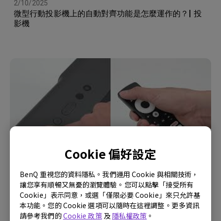
2/10/2025
微型行動投影機上的自動對齊功能是怎麼運作的？| 投
影機
Cookie 偏好設定
BenQ 重視您的資料隱私。我們運用 Cookie 與相關技術，
6/1/2025
讓您享有順暢又無憂的瀏覽體驗。您可以點擊「接受所有
GP520 首次安裝設定 | 投影機
Cookie」表示同意，或選「僅限必要 Cookie」來只允許基
本功能。您的 Cookie 選項可以隨時在這裡調整。更多資訊
請參考我們的
Cookie 政策
及
隱私權政策
。