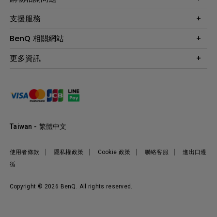
投影機
鑑賞據點
智慧照明
第一次購物就上手
支援服務
尋找銷售據點
擴充底座
官網購物常見問題
會員綁定LINE教學
服務公告
BenQ 相關網站
專業拍物視訊鏡頭
延長保固購買
福利品專區
產品註冊
贈品兌換網站首頁
專業商用解決方案
更多資訊
保固條例
以健康為本的智慧教學
網路報修
關於明基
ZOWIE e-Sports 電競產品
手冊與軟體下載
永續發展
BenQ 大娛樂家
產品常見問題
產品碳足跡報告
BenQ 劇樂部
人才招募
職場精神保護區
Taiwan - 繁體中文
明基基金會
最新優惠活動與新聞
使用者條款
隱私權政策
Cookie 政策
聯絡客服
進出口遵
循
Copyright © 2026 BenQ. All rights reserved.