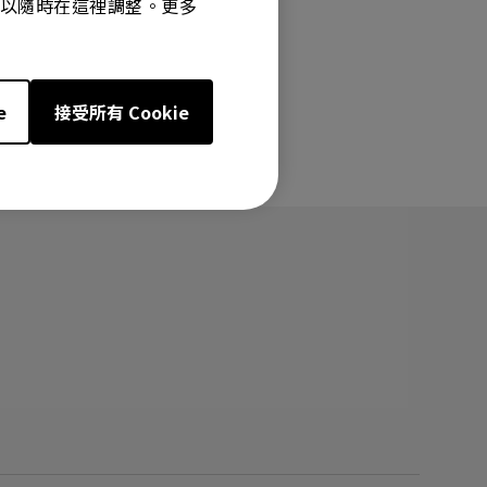
選項可以隨時在這裡調整。更多
e
接受所有 Cookie