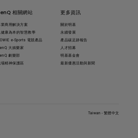
BenQ 相關網站
更多資訊
專業商用解決方案
關於明基
以健康為本的智慧教學
永續發展
OWIE e-Sports 電競產品
產品碳足跡報告
enQ 大娛樂家
人才招募
enQ 劇樂部
明基基金會
職場精神保護區
最新優惠活動與新聞
Taiwan - 繁體中文