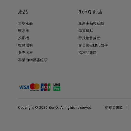
產品
BenQ 商店
大型液晶
最新產品與活動
顯示器
鑑賞據點
投影機
尋找銷售據點
智慧照明
會員綁定LINE教學
擴充底座
福利品專區
專業拍物視訊鏡頭
Copyright © 2026 BenQ. All rights reserved.
使用者條款