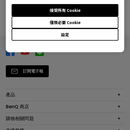
接受所有 Cookie
預覽
僅限必要 Cookie
設定
訂閱電子報
產品
大型液晶
BenQ 商店
顯示器
最新產品與活動
購物相關問題
投影機
鑑賞據點
智慧照明
第一次購物就上手