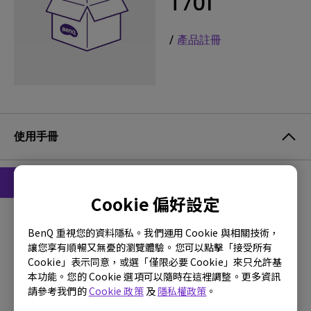
T701
/
產品註冊
使用手冊
Cookie 偏好設定
使用手冊
安全警告通知
BenQ 重視您的資料隱私。我們運用 Cookie 與相關技術，
讓您享有順暢又無憂的瀏覽體驗。您可以點擊「接受所有
更新:
2021/01/05
Cookie」表示同意，或選「僅限必要 Cookie」來只允許基
語言:
Traditional Chinese
本功能。您的 Cookie 選項可以隨時在這裡調整。更多資訊
請參考我們的
Cookie 政策
及
隱私權政策
。
檔案大小:
458.74 KB
版本: