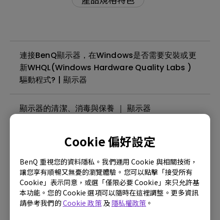
連接BenQ顯示器，在Windows是否需要安裝或更
新WHQL(Windows Hardware Quality Labs )
驅動程式? | 顯示器
顯示器的清潔、消毒與保養 ｜ 顯示器
什麼是面板背光溢光或背光漏光？| 顯示器
Cookie 偏好設定
BenQ 重視您的資料隱私。我們運用 Cookie 與相關技術，
顯示器可以在24小時不間斷的環境下使用嗎？| 顯
讓您享有順暢又無憂的瀏覽體驗。您可以點擊「接受所有
示器
Cookie」表示同意，或選「僅限必要 Cookie」來只允許基
本功能。您的 Cookie 選項可以隨時在這裡調整。更多資訊
請參考我們的
Cookie 政策
及
隱私權政策
。
螢幕閃爍如何排除 ? | 顯示器