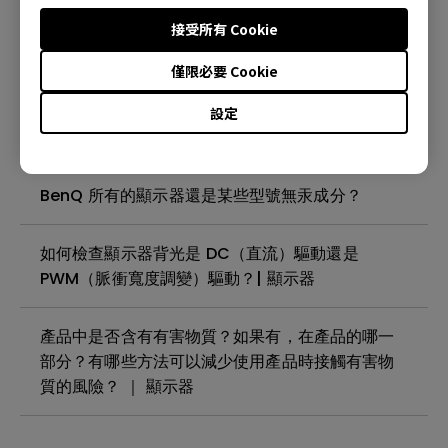
殘影現象( image sticking)是什麼?如何避免或消
接受所有 Cookie
除？| 顯示器
僅限必要 Cookie
我的 BenQ 顯示器螢幕上是否有需要撕下的保護膜
設定
或塑膠膜？| 顯示器
BenQ 所有的顯示器還是某些型號無汞成分？
如何檢查顯示器背光是 DC（直流）驅動還是
PWM（脈衝寬度調變）驅動？| 顯示器
產品中是否含有有害物質？如果有，在產品的哪一
部分？有哪些方法可以減少使用產品時接觸有害物
質的風險？ ｜ 顯示器