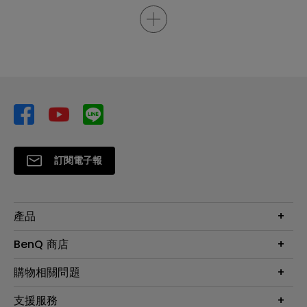
訂閱電子報
產品
大型液晶
BenQ 商店
顯示器
最新產品與活動
購物相關問題
投影機
鑑賞據點
智慧照明
第一次購物就上手
支援服務
尋找銷售據點