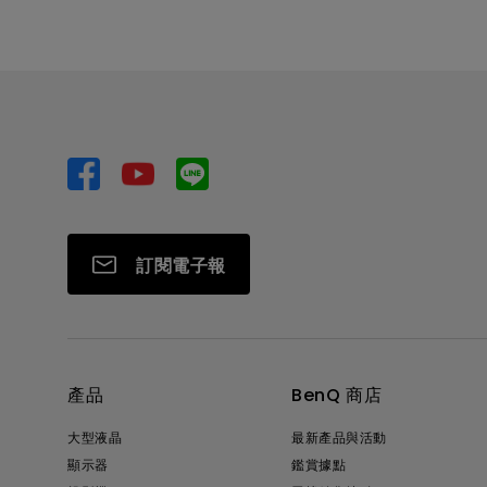
訂閱電子報
產品
BenQ 商店
大型液晶
最新產品與活動
顯示器
鑑賞據點