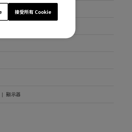
e
接受所有 Cookie
｜ 顯示器