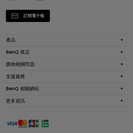
訂閱電子報
產品
大型液晶
BenQ 商店
顯示器
最新產品與活動
購物相關問題
投影機
鑑賞據點
智慧照明
第一次購物就上手
支援服務
尋找銷售據點
擴充底座
官網購物常見問題
會員綁定LINE教學
服務公告
BenQ 相關網站
專業拍物視訊鏡頭
延長保固購買
福利品專區
產品註冊
贈品兌換網站首頁
專業商用解決方案
更多資訊
保固條例
以健康為本的智慧教學
網路報修
關於明基
ZOWIE e-Sports 電競產品
手冊與軟體下載
永續發展
BenQ 大娛樂家
產品常見問題
產品碳足跡報告
BenQ 劇樂部