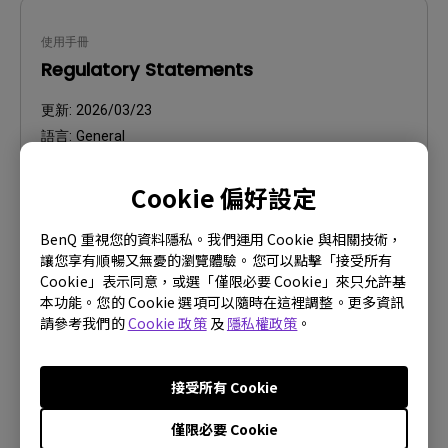
使用手冊
Regulatory Statements
更新:
2026/03/23
語言:
General
檔案大小:
752.9 KB
Cookie 偏好設定
版本:
BenQ 重視您的資料隱私。我們運用 Cookie 與相關技術，
預覽
讓您享有順暢又無憂的瀏覽體驗。您可以點擊「接受所有
Cookie」表示同意，或選「僅限必要 Cookie」來只允許基
本功能。您的 Cookie 選項可以隨時在這裡調整。更多資訊
請參考我們的
Cookie 政策
及
隱私權政策
。
使用手冊
接受所有 Cookie
螢幕解析度表
僅限必要 Cookie
更新:
2021/05/07