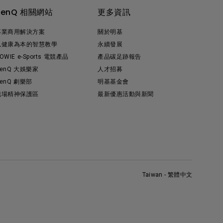
BenQ 相關網站
更多資訊
專業商用解決方案
關於明基
以健康為本的智慧教學
永續發展
OWIE e-Sports 電競產品
產品碳足跡報告
enQ 大娛樂家
人才招募
enQ 劇樂部
明基基金會
職場精神保護區
最新優惠活動與新聞
Taiwan - 繁體中文