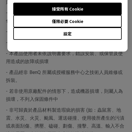
如：4:3 左右邊形成黑線、電視台 Logo、廣告公播字樣等
接受所有 Cookie
- 操作 (攝氏) 溫度超過 40 度，以致產生面板故障 (暗影或
色塊) 等情形
僅限必要 Cookie
- 保固標籤或防拆標籤經更改或破損
設定
- 產品序號不符或破損不清楚
- 本產品使用者未依說明書要求，錯誤安裝、或保管及使
用造成的故障或損壞
- 產品經非 BenQ 所屬或授權服務中心之技術人員維修或
拆裝。
- 若非使用原廠配件的情形下，造成機器損壞，則屬人為
損壞，不列入保固條件中
- 非可歸責於產品材料製造瑕疵的損害 (如：蟲鼠害、地
震、水災、火災、颱風、運送碰撞、使用後所產生的污漬
或表面刮傷、擠壓、磕碰、劃傷、撞擊、高溫、輸入不合