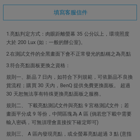
填寫客服信件
1.亮點判定方式：肉眼距離螢幕 35 公分以上，環境照度
大於 200 Lux (如：一般的辦公室)。
2.在測試文件的全黑畫面下會不正常發光的點稱之為亮點
3.符合亮點面板更換之資格：
規則一、新品 7 日內，如符合下列規範，可依新品不良換
貨流程；購買 30 天內，BenQ 提供免費更換面板。 超過
30 天恕無法享有特殊更換亮點面板之服務。
規則二、 下載亮點測試文件與亮點 9 宮格測試文件；若
畫面平分成 9 等份，中間區塊為 A 區 (倘若您下載中需要
輸入密碼，可無須理會直接按下確定即可)
規則三、 A 區內發現亮點，或全螢幕亮點超過 3 點 (意指