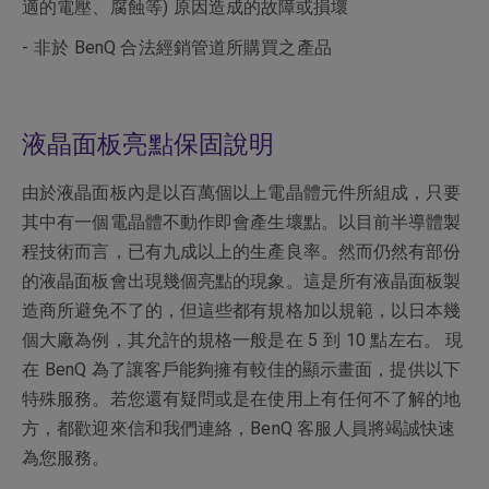
適的電壓、腐蝕等) 原因造成的故障或損壞
- 非於 BenQ 合法經銷管道所購買之產品
液晶面板亮點保固說明
由於液晶面板內是以百萬個以上電晶體元件所組成，只要
其中有一個電晶體不動作即會產生壞點。以目前半導體製
程技術而言，已有九成以上的生產良率。然而仍然有部份
的液晶面板會出現幾個亮點的現象。這是所有液晶面板製
造商所避免不了的，但這些都有規格加以規範，以日本幾
個大廠為例，其允許的規格一般是在 5 到 10 點左右。 現
在 BenQ 為了讓客戶能夠擁有較佳的顯示畫面，提供以下
特殊服務。若您還有疑問或是在使用上有任何不了解的地
方，都歡迎來信和我們連絡，BenQ 客服人員將竭誠快速
為您服務。