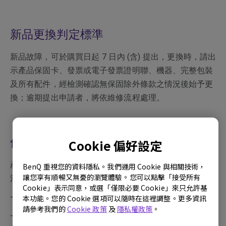
新品更換判定標準
新品故障，可於購買日起 7 日內 (含) 提出，更換時，請出
示產品保固卡、發票或電子發票證明聯、機器、完整包裝
及所有配件，經檢測確認無保固除外條款之情況後始予更
換；逾期提出申請者，將依維修流程處理。
保固除外條款
Cookie 偏好設定
產品於保證期限，若屬下列情況者，則不在保固範圍內，
BenQ 重視您的資料隱私。我們運用 Cookie 與相關技術，
讓您享有順暢又無憂的瀏覽體驗。您可以點擊「接受所有
消費者需負擔全部維修費用。
Cookie」表示同意，或選「僅限必要 Cookie」來只允許基
- 產品外觀瑕疵破損
本功能。您的 Cookie 選項可以隨時在這裡調整。更多資訊
請參考我們的
Cookie 政策
及
隱私權政策
。
- 長時間收看固定畫面或圖案，以致發生面板烙痕，例