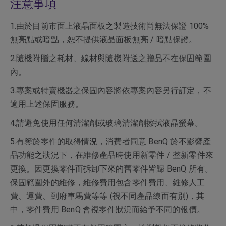
注意事項
1.由於目前市面上液晶面板之製造技術尚無法保證 100%
無亮點或暗點，恕不提供液晶面板無亮 / 暗點保證。
2.隨機附贈之耗材、線材與隨機附送之贈品不在保固範圍
內。
3.專案或特賣機器之保固內容將依專案內容另行訂定，不
適用上述保固服務。
4.請避免使用任何清潔劑或玻璃清潔劑擦拭液晶螢幕。
5.有鑒於零件的取得情況，消費者同意 BenQ 於不影響產
品功能之狀況下，在維修產品時使用新零件 / 整新零件來
更換。因更換零件而拆卸下來的舊零件皆歸 BenQ 所有。
保固範圍外的維修，維修費用包含零件費用、維修人工
費、運費、到府車馬費等等 (視不同產品線而有別)，其
中，零件費用 BenQ 會視零件狀況而給予不同的報價。