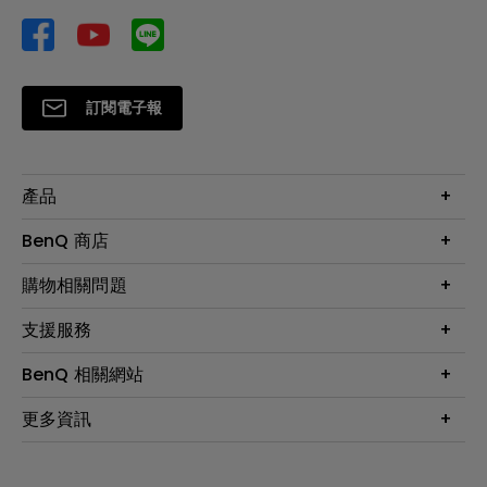
訂閱電子報
產品
大型液晶
BenQ 商店
顯示器
最新產品與活動
購物相關問題
投影機
鑑賞據點
智慧照明
第一次購物就上手
支援服務
尋找銷售據點
擴充底座
官網購物常見問題
會員綁定LINE教學
服務公告
BenQ 相關網站
專業拍物視訊鏡頭
延長保固購買
福利品專區
產品註冊
贈品兌換網站首頁
專業商用解決方案
更多資訊
保固條例
以健康為本的智慧教學
網路報修
關於明基
ZOWIE e-Sports 電競產品
手冊與軟體下載