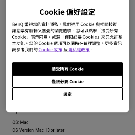
Eye-CareU Release Note
Cookie 偏好設定
OS:
Windows
BenQ 重視您的資料隱私。我們運用 Cookie 與相關技術，
OS Version:
Windows 10/11
讓您享有順暢又無憂的瀏覽體驗。您可以點擊「接受所有
版本:
V1.5.5.0
Cookie」表示同意，或選「僅限必要 Cookie」來只允許基
更新:
2026/08/04
本功能。您的 Cookie 選項可以隨時在這裡調整。更多資訊
請參考我們的
Cookie 政策
及
隱私權政策
。
檔案大小:
126.36 MB
下載
接受所有 Cookie
僅限必要 Cookie
設定
軟體
Eye-CareU for Mac
OS:
Mac
OS Version:
Mac 13 or later