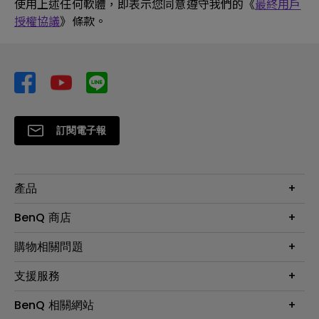
使用上述任何軟體，即表示您同意遵守我們的《
最終用戶
授權協議
》條款。
訂閱電子報
產品
大型液晶
BenQ 商店
顯示器
最新產品與活動
購物相關問題
投影機
鑑賞據點
智慧照明
第一次購物就上手
支援服務
尋找銷售據點
擴充底座
官網購物常見問題
會員綁定LINE教學
服務公告
BenQ 相關網站
專業拍物視訊鏡頭
延長保固購買