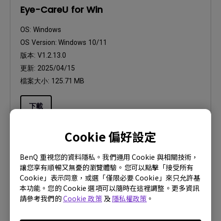
Eye-CareU for Win
OS:
Windows
OS Version:
Windows 10/11
版本:
V1.2.13.0
更新:
2025/04/15
檔案大小:
125.71 MB
下載
Cookie 偏好設定
BenQ 重視您的資料隱私。我們運用 Cookie 與相關技術，
讓您享有順暢又無憂的瀏覽體驗。您可以點擊「接受所有
軟體
Cookie」表示同意，或選「僅限必要 Cookie」來只允許基
Eye-CareU Release Note
本功能。您的 Cookie 選項可以隨時在這裡調整。更多資訊
請參考我們的
Cookie 政策
及
隱私權政策
。
OS:
Mac
OS Version:
Mac 13 or later