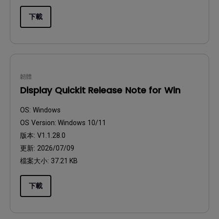
下載
韌體
Display Quickit Release Note for Win
OS:
Windows
OS Version:
Windows 10/11
版本:
V1.1.28.0
更新:
2026/07/09
檔案大小:
37.21 KB
下載