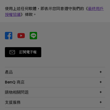
使用上述任何軟體，即表示您同意遵守我們的《
最終用戶
授權協議
》條款。
訂閱電子報
產品
大型液晶
BenQ 商店
顯示器
最新產品與活動
購物相關問題
投影機
鑑賞據點
智慧照明
第一次購物就上手
支援服務
尋找銷售據點
擴充底座
官網購物常見問題