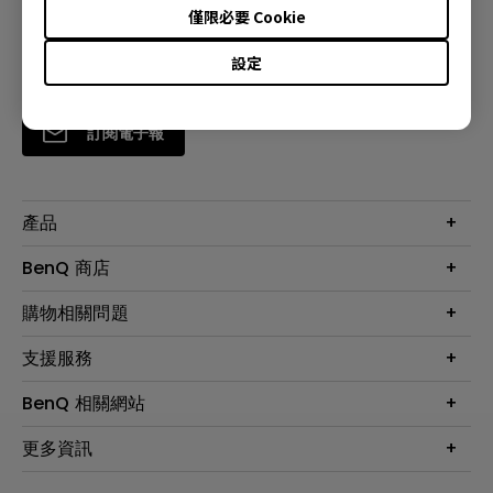
僅限必要 Cookie
設定
訂閱電子報
產品
大型液晶
BenQ 商店
顯示器
最新產品與活動
購物相關問題
投影機
鑑賞據點
智慧照明
第一次購物就上手
支援服務
尋找銷售據點
擴充底座
官網購物常見問題
會員綁定LINE教學
服務公告
BenQ 相關網站
專業拍物視訊鏡頭
延長保固購買
福利品專區
產品註冊
贈品兌換網站首頁
專業商用解決方案
更多資訊
保固條例
以健康為本的智慧教學
網路報修
關於明基