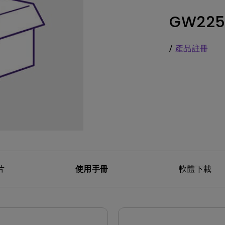
務
色域
LED
教育投影機
GW225
硬體校色
雷射
高爾夫投影機
支援腳架高低升降
內建AndroidTV
/
產品註冊
Nano Gloss 鏡面面板
有低延遲輸入
Nano Matte 霧面無反光面板
片
使用手冊
軟體下載