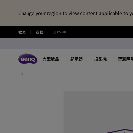
Change your region to view content applicable to y
教育
商務
大型液晶
顯示器
投影機
智慧照
所有大型液晶
所有顯示器
所有投影機
所有智慧照明
所有大型商用顯示器
BenQ 商店
擴充底座/線材
視訊鏡頭/軟體
藍牙喇叭/
USB-C 擴充底座
專業拍物視訊鏡頭
語言學習藍牙
探索不同系列
探索不同系列
探索不同系列
探索不同系列
數位電子顯示看板
選購最新產品與活動
快速連結
大型互動觸控顯示器
了解特色機種
搜尋重點規格
其他活動
了解特色機種
解決
讀光計畫
USB-C 7合1 集線器
視覺展示工具 EnSpire
GameZone 2.0 遊戲 Google TV
適合Mac風格愛好者的外接螢幕
行動微型投影機
螢幕閱讀檯燈
商用數位電子看板系列
大型液晶
最新優惠活動與新聞
教育互動觸控顯示器
玩家級遊戲投影機
GAME ZONE遊戲快捷功能
福利品專區
專業攝影螢幕
教育
光影實驗室
HDMI 2.1 傳輸線
專業拍物視訊鏡頭好評實測推薦
GameZone 遊戲 Google TV
遊戲護眼螢幕
家庭娛樂投影機
親子共讀檯燈
Pantone® 雙認證數位電子看板
顯示器
尋找展示地點
商用互動觸控顯示器系列
遊戲投影機
BenQ 獨家遊戲特調APP
教育解決方案
5K Mac 外接螢幕​
全方
螢幕掛燈怎麼選
4K 量子點追劇護眼 Google TV
專業護眼螢幕
家庭劇院投影機
筆電燈
投影機
購物常見問題
InstaShow 無線投影設備
MiniLED
商務解決方案
BenQ 到府校色
視訊
企業照明解決方案