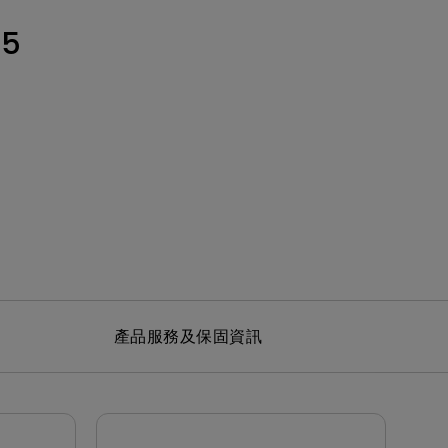
MT01 VESA 壁掛規格移動腳架
BenQ 獨家遊戲特調 APP
立即測驗：找出為你量身打造的
投影機距離試算
5
Mac外接螢幕
EZWrite 6 電子白板軟體
【選購入門教學】輕鬆避開廣告
延長保固購買
陷阱
InstaShare 2 無線投影軟體
產品服務及保固資訊