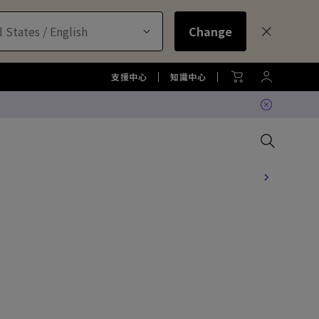
 States / English
Change
支援中心
知識中心
器
比較所有大型液晶
比較所有顯示器
比較所有投影機
比較所有智慧照明系列
配件
機
大型液晶服務與周邊配件
螢幕周邊配件
尋找最適投影機
護眼檯燈周邊配件
TZY31 InstaShare 無線螢幕分
享器解決方案
機
顯示器
大型液晶鑑賞據點
螢幕鑑賞據點
投影機鑑賞據點
智慧照明鑑賞據點
DVY32 4K 智慧視訊會議攝影機
如何挑選適合的壁掛架
2026 MA 忠於原色風格大賞
投影機周邊配件
延長保固購買