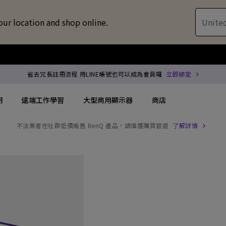
our location and shop online.
United
省去冗長註冊流程 用LINE帳號也可以成為會員囉
立即綁定
明
遠端工作學習
大型商用顯示器
商店
不法業者在社群低價販售 BenQ 產品，請慎選購買管道
了解詳情
配件
喇叭treVolo U
方案
搜尋重點規格
搜尋重點規格
商用投影機
專用領域顯示
解決方案
144Hz
4K UHD (3840×2160)
專業型雷射投影
商用顯示器
位智慧零售解決方案
USB-C
短焦
沉浸式雷射投影
ZOWIE 電競
服務
協作會議室解決方案
Thunderbolt
水平梯形修正(側投影)
會議室投影機