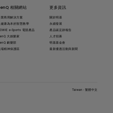
BenQ 相關網站
更多資訊
專業商用解決方案
關於明基
以健康為本的智慧教學
永續發展
OWIE e-Sports 電競產品
產品碳足跡報告
enQ 大娛樂家
人才招募
enQ 劇樂部
明基基金會
職場精神保護區
最新優惠活動與新聞
Taiwan - 繁體中文