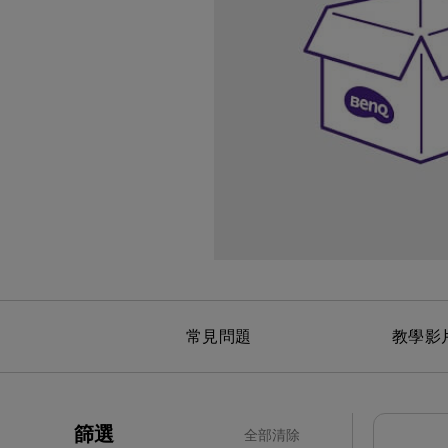
黑湛屏護眼 Google TV
影音文書護眼螢幕
投影電視
螢幕掛燈
智慧照明
第一次購物就上手
高爾夫投影機，一站式顧問服
量子點
ZOWIE 專業電競設備
專業螢幕軟體
程式設計專用螢幕
鋼琴燈系列
遠端工作學習
信用卡分期付款
高亮智慧商務投影機系列
HDMI 2.1 (4K 144Hz)
產品註冊享好康
智能吸頂燈
尺寸
常見問題
教學影
篩選
全部清除