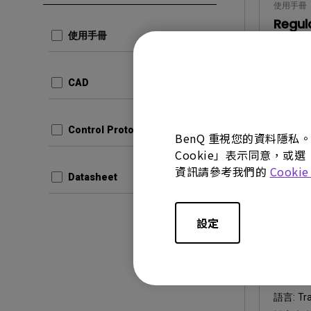
使用手冊
Regul
使用手冊
更新:
20
語言:
Ge
CAD
檔案大小
版本:
Control Protocols
BenQ 重視您的資料隱私
預覽
Cookie」表示同意，或選
資訊請參考我們的
Cooki
Datasheet
設定
使用手冊
使用手
更新:
20
語言:
Tra