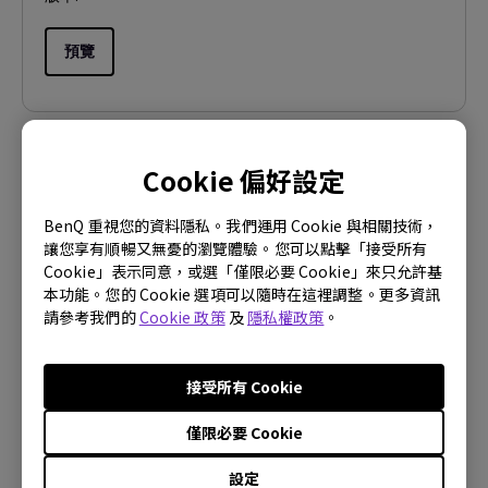
預覽
Cookie 偏好設定
使用手冊
安全警告通知
BenQ 重視您的資料隱私。我們運用 Cookie 與相關技術，
讓您享有順暢又無憂的瀏覽體驗。您可以點擊「接受所有
更新:
2021/01/05
Cookie」表示同意，或選「僅限必要 Cookie」來只允許基
語言:
Traditional Chinese
本功能。您的 Cookie 選項可以隨時在這裡調整。更多資訊
請參考我們的
Cookie 政策
及
隱私權政策
。
檔案大小:
458.74 KB
版本:
接受所有 Cookie
預覽
僅限必要 Cookie
設定