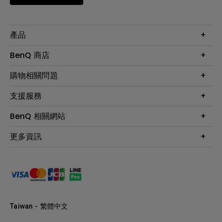
產品
大型液晶
BenQ 商店
顯示器
最新產品與活動
購物相關問題
投影機
鑑賞據點
智慧照明
第一次購物就上手
支援服務
尋找銷售據點
擴充底座
官網購物常見問題
會員綁定LINE教學
服務公告
BenQ 相關網站
專業拍物視訊鏡頭
延長保固購買
福利品專區
產品註冊
贈品兌換網站首頁
專業商用解決方案
更多資訊
保固條例
以健康為本的智慧教學
網路報修
關於明基
ZOWIE e-Sports 電競產品
手冊與軟體下載
永續發展
BenQ 大娛樂家
產品常見問題
產品碳足跡報告
BenQ 劇樂部
人才招募
職場精神保護區
Taiwan - 繁體中文
明基基金會
最新優惠活動與新聞