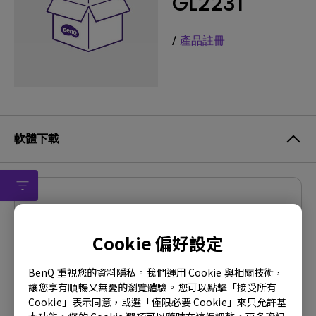
GL2231
/
產品註冊
軟體下載
驅動程式
Driver
Cookie 偏好設定
OS:
Windows7|WindowVista|WinXP
BenQ 重視您的資料隱私。我們運用 Cookie 與相關技術，
OS Version:
讓您享有順暢又無憂的瀏覽體驗。您可以點擊「接受所有
版本:
MP
Cookie」表示同意，或選「僅限必要 Cookie」來只允許基
更新:
2010/09/14