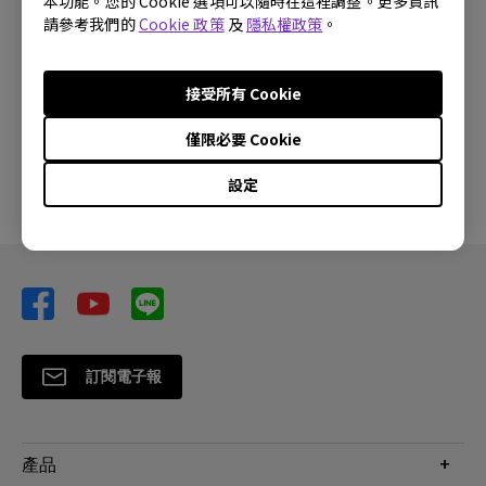
本功能。您的 Cookie 選項可以隨時在這裡調整。更多資訊
請參考我們的
Cookie 政策
及
隱私權政策
。
檔案大小:
9.6 KB
下載
接受所有 Cookie
僅限必要 Cookie
使用上述任何軟體，即表示您同意遵守我們的《
最終用戶
設定
授權協議
》條款。
訂閱電子報
產品