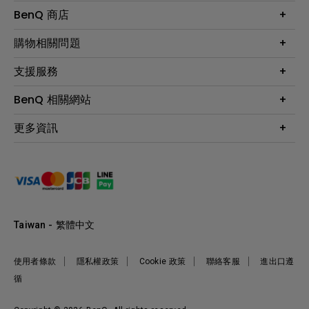
大型液晶
BenQ 商店
顯示器
最新產品與活動
購物相關問題
投影機
鑑賞據點
智慧照明
第一次購物就上手
支援服務
尋找銷售據點
擴充底座
官網購物常見問題
會員綁定LINE教學
服務公告
BenQ 相關網站
專業拍物視訊鏡頭
延長保固購買
福利品專區
產品註冊
贈品兌換網站首頁
專業商用解決方案
更多資訊
保固條例
以健康為本的智慧教學
網路報修
關於明基
ZOWIE e-Sports 電競產品
手冊與軟體下載
永續發展
BenQ 大娛樂家
產品常見問題
產品碳足跡報告
BenQ 劇樂部
人才招募
職場精神保護區
Taiwan - 繁體中文
明基基金會
最新優惠活動與新聞
使用者條款
隱私權政策
Cookie 政策
聯絡客服
進出口遵
循