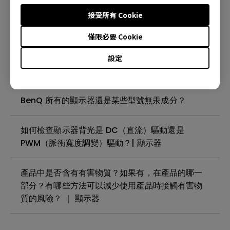
殘影現象( image sticking)是什麼?如何避免或消
接受所有 Cookie
除？| 顯示器
僅限必要 Cookie
我的 BenQ 顯示器螢幕上是否有需要撕下的保護膜
設定
或塑膠膜？| 顯示器
BenQ 所有的顯示器還是某些型號無汞成分？
如何檢查顯示器背光是 DC（直流）驅動還是
PWM（脈衝寬度調變）驅動？| 顯示器
產品中是否含有有害物質？如果有，在產品的哪一
部分？有哪些方法可以減少使用產品時接觸有害物
質的風險？ ｜ 顯示器