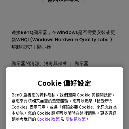
連接BenQ顯示器，在Windows是否需要安裝或更
新WHQL(Windows Hardware Quality Labs )
驅動程式? | 顯示器
顯示器的清潔、消毒與保養 ｜ 顯示器
什麼是面板背光溢光或背光漏光？| 顯示器
Cookie 偏好設定
BenQ 重視您的資料隱私。我們運用 Cookie 與相關技術，
顯示器可以在24小時不間斷的環境下使用嗎？| 顯
讓您享有順暢又無憂的瀏覽體驗。您可以點擊「接受所有
示器
Cookie」表示同意，或選「僅限必要 Cookie」來只允許基
本功能。您的 Cookie 選項可以隨時在這裡調整。更多資訊
請參考我們的
Cookie 政策
及
隱私權政策
。
螢幕閃爍如何排除 ? | 顯示器