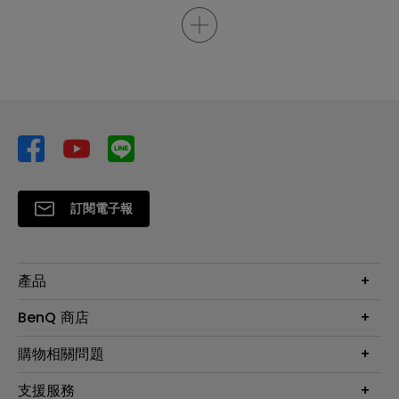
訂閱電子報
產品
大型液晶
BenQ 商店
顯示器
最新產品與活動
購物相關問題
投影機
鑑賞據點
智慧照明
第一次購物就上手
支援服務
尋找銷售據點