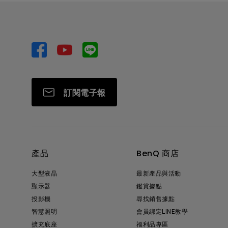
訂閱電子報
產品
BenQ 商店
大型液晶
最新產品與活動
顯示器
鑑賞據點
投影機
尋找銷售據點
智慧照明
會員綁定LINE教學
擴充底座
福利品專區