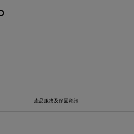
MT01 VESA 壁掛規格移動腳架
BenQ 獨家遊戲特調 APP
立即測驗：找出為你量身打造的
投影機距離試算
D
Mac外接螢幕
EZWrite 6 電子白板軟體
【選購入門教學】輕鬆避開廣告
延長保固購買
陷阱
InstaShare 2 無線投影軟體
產品服務及保固資訊