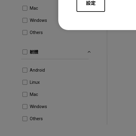
設定
Mac
Windows
Others
韌體
Android
Linux
Mac
Windows
Others