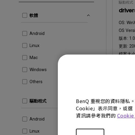
驅動程式
drive
軟體
OS:
Win
OS Versi
Android
版本:
1.0
Linux
更新:
20
檔案大小
Mac
下載
Windows
Others
使用上述任
BenQ 重視您的資料隱私
驅動程式
Cookie」表示同意，或選
資訊請參考我們的
Cooki
Android
Linux