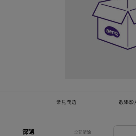
黑湛屏護眼 Google TV
影音文書護眼螢幕
投影電視
螢幕掛燈
智慧照明
第一次購物就上手
高爾夫投影機，一站式顧問服
量子點
ZOWIE 專業電競設備
專業螢幕軟體
程式設計專用螢幕
鋼琴燈系列
遠端工作學習
信用卡分期付款
高亮智慧商務投影機系列
HDMI 2.1 (4K 144Hz)
產品註冊享好康
智能吸頂燈
尺寸
常見問題
教學影
篩選
全部清除