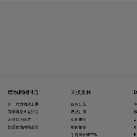
購物相關問題
支援服務
第一次購物就上手
服務公告
官網購物常見問題
產品註冊
延長保固購買
保固條例
Z
贈品兌換網站首頁
網路報修
B
手冊與軟體下載
B