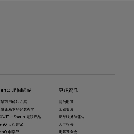
BenQ 相關網站
更多資訊
專業商用解決方案
關於明基
以健康為本的智慧教學
永續發展
OWIE e-Sports 電競產品
產品碳足跡報告
enQ 大娛樂家
人才招募
enQ 劇樂部
明基基金會