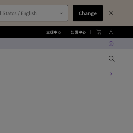
 States / English
Change
支援中心
知識中心
比較所有大型液晶
比較所有顯示器
比較所有投影機
比較所有智慧照明系列
配件
色準服務
機
大型液晶服務與周邊配件
螢幕周邊配件
尋找最適投影機
護眼檯燈周邊配件
TZY31 InstaShare 無線螢幕分
享器解決方案
機
大型液晶鑑賞據點
螢幕鑑賞據點
投影機鑑賞據點
智慧照明鑑賞據點
DVY32 4K 智慧視訊會議攝影機
如何挑選適合的壁掛架
2026 MA 忠於原色風格大賞
投影機周邊配件
延長保固購買