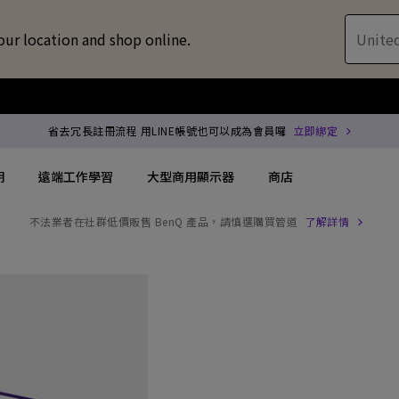
our location and shop online.
United
省去冗長註冊流程 用LINE帳號也可以成為會員囉
立即綁定
明
遠端工作學習
大型商用顯示器
商店
不法業者在社群低價販售 BenQ 產品，請慎選購買管道
了解詳情
配件
喇叭treVolo U
方案
搜尋重點規格
搜尋重點規格
專用領域顯示器
商用投影機
解決方案
144Hz
4K UHD (3840×2160)
企業 / 工作室專業
專業型雷射投影
位智慧零售解決方案
USB-C
短焦
商用顯示器
沉浸式雷射投影
務
協作會議室解決方案
Thunderbolt
水平梯形修正(側投影)
ZOWIE 電競顯示器
會議室投影機