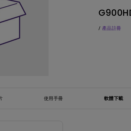
務
色域
LED
教育投影機
G900H
硬體校色
雷射
高爾夫投影機
支援腳架高低升降
內建AndroidTV
/
產品註冊
Nano Gloss 鏡面面板
有低延遲輸入
Nano Matte 霧面無反光面板
片
使用手冊
軟體下載