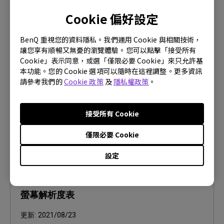
Cookie 偏好設定
使用手冊
Regulatory Statements
BenQ 重視您的資料隱私。我們運用 Cookie 與相關技術，
讓您享有順暢又無憂的瀏覽體驗。您可以點擊「接受所有
更新:
2026/08/07
Cookie」表示同意，或選「僅限必要 Cookie」來只允許基
語言:
General
本功能。您的 Cookie 選項可以隨時在這裡調整。更多資訊
請參考我們的
Cookie 政策
及
隱私權政策
。
檔案大小:
752.9 KB
版本:
接受所有 Cookie
預覽
僅限必要 Cookie
設定
使用手冊
螢幕解析度表
更新:
2021/08/23