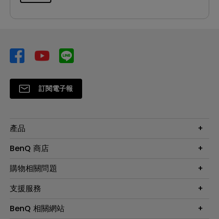
訂閱電子報
產品
大型液晶
BenQ 商店
顯示器
最新產品與活動
購物相關問題
投影機
鑑賞據點
智慧照明
第一次購物就上手
支援服務
尋找銷售據點
擴充底座
官網購物常見問題
會員綁定LINE教學
服務公告
BenQ 相關網站
專業拍物視訊鏡頭
延長保固購買
福利品專區