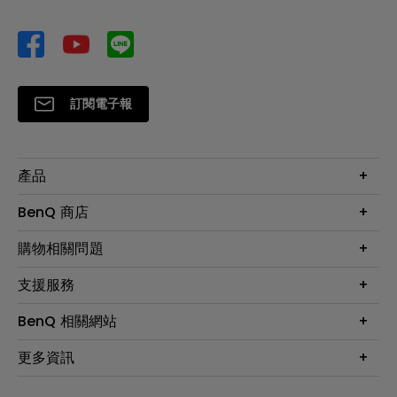
訂閱電子報
產品
大型液晶
BenQ 商店
顯示器
最新產品與活動
購物相關問題
投影機
鑑賞據點
智慧照明
第一次購物就上手
支援服務
尋找銷售據點
擴充底座
官網購物常見問題
會員綁定LINE教學
服務公告
BenQ 相關網站
專業拍物視訊鏡頭
延長保固購買
福利品專區
產品註冊
贈品兌換網站首頁
專業商用解決方案
更多資訊
保固條例
以健康為本的智慧教學
網路報修
關於明基