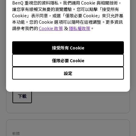
BenQ 重視您的資料隱私。我們運用 Cookie 與相關技術，
讓您享有順暢又無憂的瀏覽體驗。您可以點擊「接受所有
Cookie」表示同意，或選「僅限必要 Cookie」來只允許基
本功能。您的 Cookie 選項可以隨時在這裡調整。更多資訊
請參考我們的
Cookie 政策
及
隱私權政策
。
軟體
Color Shuttle Release Note
接受所有 Cookie
OS:
Mac
OS Version:
Mac 13 or later
僅限必要 Cookie
版本:
v1.1.12.0
設定
更新:
2026/07/16
檔案大小:
21.15 KB
下載
軟體