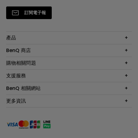
訂閱電子報
產品
大型液晶
BenQ 商店
顯示器
最新產品與活動
購物相關問題
投影機
鑑賞據點
智慧照明
第一次購物就上手
支援服務
尋找銷售據點
擴充底座
官網購物常見問題
會員綁定LINE教學
服務公告
BenQ 相關網站
專業拍物視訊鏡頭
延長保固購買
福利品專區
產品註冊
贈品兌換網站首頁
專業商用解決方案
更多資訊
保固條例
以健康為本的智慧教學
網路報修
關於明基
ZOWIE e-Sports 電競產品
手冊與軟體下載
永續發展
BenQ 大娛樂家
產品常見問題
產品碳足跡報告
BenQ 劇樂部
人才招募