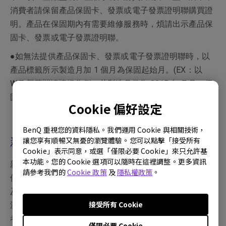
消費者請保留產品保固卡、發票或電子發票證明聯購買證
明。產品在保固期內有需要維修服務時，煩請出示產品保
固卡、發票或電子發票證明聯。
●如無法提供產品保固卡、發票或電子發票證明聯時，以
產品標籤所示製造月加 1 個月為保固起始月。(EX：以
WiT 螢幕閱讀檯燈為例：若製造月份為 2015 年 7 月，保
固期限則至 2016 年 8 月底止。)
Cookie 偏好設定
BenQ 重視您的資料隱私。我們運用 Cookie 與相關技術，
新品更換判定標準
讓您享有順暢又無憂的瀏覽體驗。您可以點擊「接受所有
Cookie」表示同意，或選「僅限必要 Cookie」來只允許基
本功能。您的 Cookie 選項可以隨時在這裡調整。更多資訊
新品故障，可於購買日起 7 日內 (含) 提出，更換時，請提
請參考我們的
Cookie 政策
及
隱私權政策
。
供產品保固卡、發票或電子發票證明聯、機器、完整包裝
及所有配件，送回原購買經銷商協助新品換貨流程，經檢
接受所有 Cookie
測確認無保固除外條款之情況後始予更換；逾期提出申請
者，將依維修流程處理。
僅限必要 Cookie