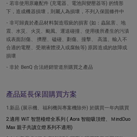
- 若非使用原廠配件 (充電器、電池與變壓器等) 的情形
下，造成機器損壞，則屬人為損壞，不列入保固條件中
- 非可歸責於產品材料製造瑕疵的損害 (如：蟲鼠害、地
震、水災、火災、颱風、運送碰撞、使用後所產生的污漬
或表面刮傷、 擠壓、磕碰、劃傷、撞擊、 高溫、輸入不
合適的電壓、受潮液體浸入或腐蝕等) 原因造成的故障或
損壞
- 非於 BenQ 合法經銷管道所購買之產品
產品延長保固購買方案
1.新品 (展示機、福利機與專案機除外) 於購買一年內購買
2.適用 WiT 智慧檯燈全系列 ( Aora 智能吸頂燈、ＭindDuo
Max 親子共讀立燈系列不適用)