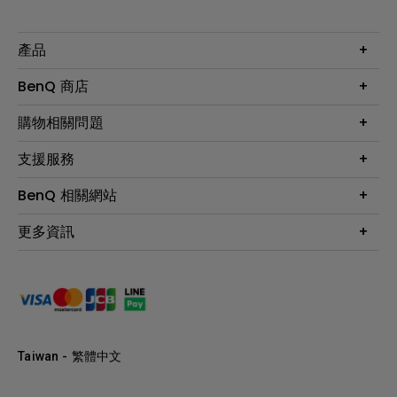
產品
大型液晶
BenQ 商店
顯示器
最新產品與活動
購物相關問題
投影機
鑑賞據點
智慧照明
第一次購物就上手
支援服務
尋找銷售據點
擴充底座
官網購物常見問題
會員綁定LINE教學
服務公告
BenQ 相關網站
專業拍物視訊鏡頭
延長保固購買
福利品專區
產品註冊
贈品兌換網站首頁
專業商用解決方案
更多資訊
保固條例
以健康為本的智慧教學
網路報修
關於明基
ZOWIE e-Sports 電競產品
手冊與軟體下載
永續發展
BenQ 大娛樂家
產品常見問題
產品碳足跡報告
BenQ 劇樂部
人才招募
職場精神保護區
Taiwan - 繁體中文
明基基金會
最新優惠活動與新聞