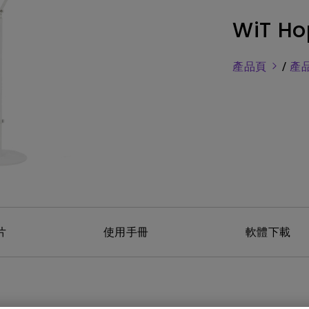
務
色域
LED
教育投影機
WiT Ho
硬體校色
雷射
高爾夫投影機
支援腳架高低升降
內建AndroidTV
產品頁
/
產
Nano Gloss 鏡面面板
有低延遲輸入
Nano Matte 霧面無反光面板
片
使用手冊
軟體下載