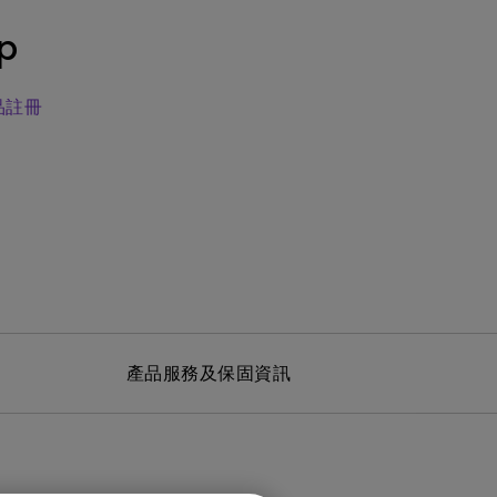
MT01 VESA 壁掛規格移動腳架
BenQ 獨家遊戲特調 APP
立即測驗：找出為你量身打造的
投影機距離試算
p
Mac外接螢幕
EZWrite 6 電子白板軟體
【選購入門教學】輕鬆避開廣告
延長保固購買
陷阱
InstaShare 2 無線投影軟體
品註冊
產品服務及保固資訊