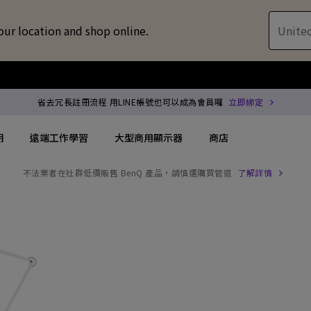
our location and shop online.
United
省去冗長註冊流程 用LINE帳號也可以成為會員囉
立即綁定
明
遠端工作學習
大型商用顯示器
商店
不法業者在社群低價販售 BenQ 產品，請慎選購買管道
了解詳情
配件
喇叭treVolo U
方案
搜尋重點規格
搜尋重點規格
專用領域顯示器
商用投影機
解決方案
144Hz
4K UHD (3840×2160)
企業 / 工作室專業
專業型雷射投影
位智慧零售解決方案
USB-C
短焦
商用顯示器
沉浸式雷射投影
務
協作會議室解決方案
Thunderbolt
水平梯形修正(側投影)
ZOWIE 電競顯示器
會議室投影機