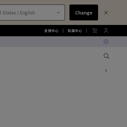
 States / English
Change
支援中心
知識中心
比較所有大型液晶
比較所有顯示器
比較所有投影機
比較所有智慧照明系列
配件
色準服務
機
大型液晶服務與周邊配件
螢幕周邊配件
尋找最適投影機
護眼檯燈周邊配件
TZY31 InstaShare 無線螢幕分
享器解決方案
機
大型液晶鑑賞據點
螢幕鑑賞據點
投影機鑑賞據點
智慧照明鑑賞據點
DVY32 4K 智慧視訊會議攝影機
如何挑選適合的壁掛架
2026 MA 忠於原色風格大賞
投影機周邊配件
延長保固購買