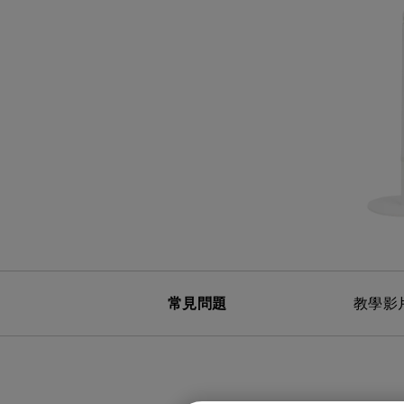
黑湛屏護眼 Google TV
影音文書護眼螢幕
投影電視
螢幕掛燈
智慧照明
第一次購物就上手
高爾夫投影機，一站式顧問服
量子點
ZOWIE 專業電競設備
專業螢幕軟體
程式設計專用螢幕
鋼琴燈系列
遠端工作學習
信用卡分期付款
高亮智慧商務投影機系列
HDMI 2.1 (4K 144Hz)
產品註冊享好康
智能吸頂燈
尺寸
常見問題
教學影