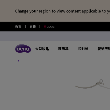
Change your region to view content applicable to y
教育
商務
大型液晶
顯示器
投影機
智慧照
所有大型液晶
所有顯示器
所有投影機
所有智慧照明
所有大型商用顯示器
BenQ 商店
擴充底座/線材
視訊鏡頭/軟體
藍牙喇叭/
USB-C 擴充底座
專業拍物視訊鏡頭
語言學習藍牙
探索不同系列
探索不同系列
探索不同系列
探索不同系列
數位電子顯示看板
選購最新產品與活動
快速連結
大型互動觸控顯示器
了解特色機種
搜尋重點規格
其他活動
了解特色機種
解決
讀光計畫
USB-C 7合1 集線器
視覺展示工具 EnSpire
GameZone 2.0 遊戲 Google TV
適合Mac風格愛好者的外接螢幕
行動微型投影機
螢幕閱讀檯燈
商用數位電子看板系列
大型液晶
最新優惠活動與新聞
教育互動觸控顯示器
玩家級遊戲投影機
GAME ZONE遊戲快捷功能
福利品專區
專業攝影螢幕
教育
光影實驗室
HDMI 2.1 傳輸線
專業拍物視訊鏡頭好評實測推薦
GameZone 遊戲 Google TV
專業色準螢幕 Creative Pro
家庭娛樂投影機
親子共讀檯燈
Pantone® 雙認證數位電子看板
顯示器
尋找展示地點
商用互動觸控顯示器系列
遊戲投影機
BenQ 獨家遊戲特調APP
教育解決方案
5K Mac 外接螢幕​
全方
螢幕掛燈怎麼選
4K 量子點追劇護眼 Google TV
遊戲護眼螢幕
家庭劇院投影機
筆電燈
投影機
購物常見問題
InstaShow 無線投影設備
MiniLED
商務解決方案
BenQ 到府校色服
視訊
企業照明解決方案