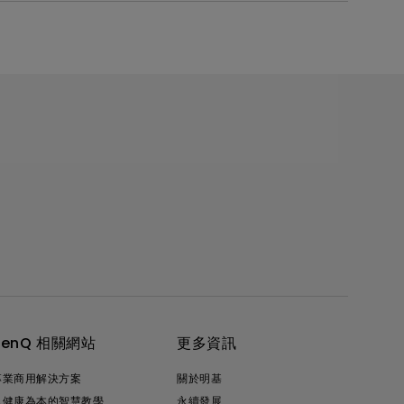
BenQ 相關網站
更多資訊
專業商用解決方案
關於明基
以健康為本的智慧教學
永續發展