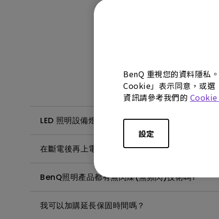
BenQ 重視您的資料隱私
Cookie」表示同意，或選
資訊請參考我們的
Cooki
LED 照明設備燈管壽命有多長？| 智慧照明
設定
在斷電後再上電源後會自動點亮，是否正常｜護眼
BenQ照明產品都有無閃爍(無頻閃)技術嗎?
我可以加購延長保固時間嗎？