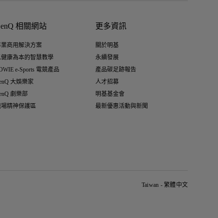
BenQ 相關網站
更多資訊
專業商用解決方案
關於明基
以健康為本的智慧教學
永續發展
OWIE e-Sports 電競產品
產品碳足跡報告
enQ 大娛樂家
人才招募
enQ 劇樂部
明基基金會
職場精神保護區
最新優惠活動與新聞
Taiwan - 繁體中文