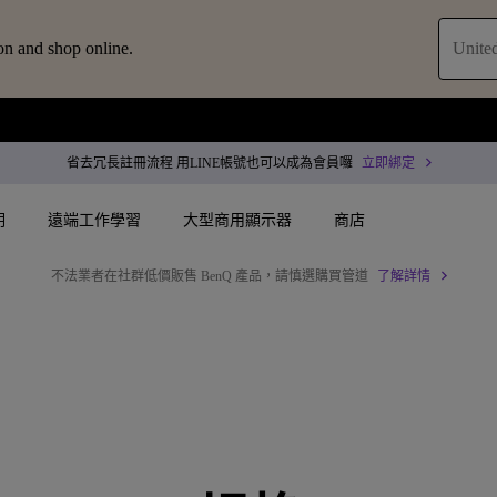
on and shop online.
United
省去冗長註冊流程 用LINE帳號也可以成為會員囉
立即綁定
明
遠端工作學習
大型商用顯示器
商店
不法業者在社群低價販售 BenQ 產品，請慎選購買管道
了解詳情
配件
叭treVolo U
案
搜尋重點規格
搜尋重點規格
專用領域顯示器
商用投影機
決方案
144Hz
4K UHD (3840×2160)
企業 / 工作室專業色
專業型雷射投影
智慧零售解決方案
USB-C
短焦
商用顯示器
沉浸式雷射投影
務
作會議室解決方案
Thunderbolt
水平梯形修正(側投影)
ZOWIE 電競顯示器
會議室投影機