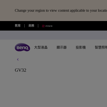
Change your region to view content applicable to your locati
教育
商務
大型液晶
顯示器
投影機
智慧照
所有大型液晶
所有顯示器
所有投影機
所有智慧照明
擴充底座/線材
所有大型商用顯示器
BenQ 商店
視訊鏡頭/軟體
藍牙喇叭/
GV32
USB-C 擴充底座
專業拍物視訊鏡頭
語言學習藍牙喇
探索不同系列
探索不同系列
探索不同系列
探索不同系列
數位電子顯示看板
選購最新產品與活動
快速連結
大型互動觸控顯示器
搜尋重點規格
了解特色機種
其他活動
了解特色機種
解決方
讀光計畫
USB-C 7合1 集線器
視覺展示工具 EnSpire
GameZone 2.0 遊戲 Google TV
適合Mac風格愛好者的外接螢幕
行動微型投影機
螢幕閱讀檯燈
商用數位電子看板系列
大型液晶
最新優惠活動與新聞
教育互動觸控顯示器
GAME ZONE遊戲快捷功能
玩家級遊戲投影機
福利品專區
專業攝影螢幕
教育解
光影實驗室
HDMI 2.1 傳輸線
專業拍物視訊鏡頭好評實測推薦
GameZone 遊戲 Google TV
遊戲護眼螢幕
家庭娛樂投影機
親子共讀檯燈
Pantone® 雙認證數位電子看板
顯示器
尋找展示地點
商用互動觸控顯示器系列
BenQ 獨家遊戲特調APP
遊戲投影機
教育解決方案
5K Mac 外接螢幕​
全方位
螢幕掛燈怎麼選
4K 量子點追劇護眼 Google TV
專業護眼螢幕
家庭劇院投影機
筆電燈
投影機
購物常見問題
MiniLED
InstaShow 無線投影設備
商務解決方案
BenQ 到府校色
視訊協
企業照明解決方案