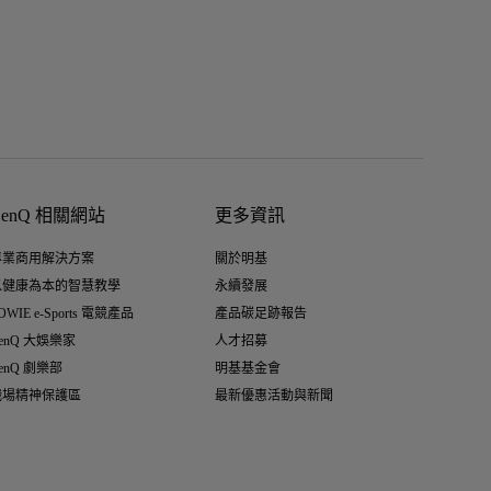
BenQ 相關網站
更多資訊
專業商用解決方案
關於明基
以健康為本的智慧教學
永續發展
OWIE e-Sports 電競產品
產品碳足跡報告
enQ 大娛樂家
人才招募
enQ 劇樂部
明基基金會
職場精神保護區
最新優惠活動與新聞