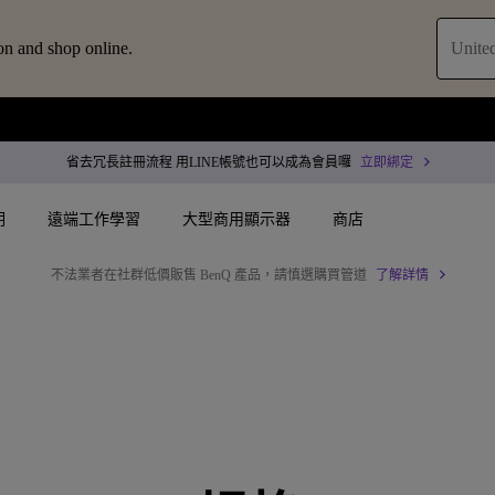
on and shop online.
United
省去冗長註冊流程 用LINE帳號也可以成為會員囉
立即綁定
明
遠端工作學習
大型商用顯示器
商店
不法業者在社群低價販售 BenQ 產品，請慎選購買管道
了解詳情
配件
叭treVolo U
案
搜尋重點規格
搜尋重點規格
商用投影機
專用領域顯示
決方案
144Hz
4K UHD (3840×2160)
專業型雷射投影
商用顯示器
智慧零售解決方案
USB-C
短焦
沉浸式雷射投影
ZOWIE 電競
服務
作會議室解決方案
Thunderbolt
水平梯形修正(側投影)
會議室投影機