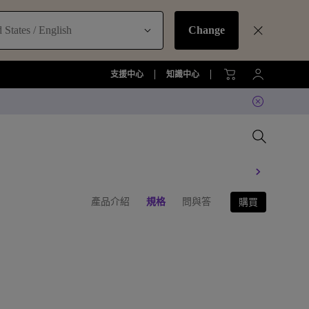
 States / English
Change
支援中心
知識中心
產品介紹
規格
問與答
購買
器
比較所有大型液晶
比較所有顯示器
比較所有投影機
比較所有智慧照明系列
配件
機
大型液晶服務與周邊配件
螢幕周邊配件
尋找最適投影機
護眼檯燈周邊配件
TZY31 InstaShare 無線螢幕分享
器解決方案
機
顯示器
大型液晶鑑賞據點
螢幕鑑賞據點
投影機鑑賞據點
智慧照明鑑賞據點
DVY32 4K 智慧視訊會議攝影機
如何挑選適合的壁掛架
2026 MA 忠於原色風格大賞
投影機周邊配件
延長保固購買