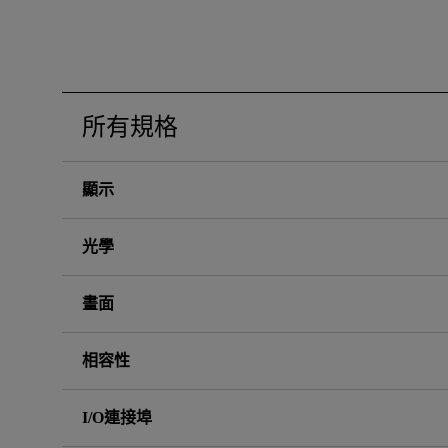
黑湛屏護眼 Google TV
影音文書護眼螢幕
投影電視
螢幕掛燈
智慧照明
第一次購物就上手
量子點
高爾夫投影機，一站式顧問服
ZOWIE 專業電競設備
專業螢幕軟體
程式設計專用螢幕
鋼琴燈系列
遠端工作學習
信用卡分期付款
HDMI 2.1 (4K 144Hz)
高亮智慧商務投影機系列
產品註冊享好康
智能吸頂燈
尺寸
所有規格
顯示
光學
畫面
相容性
I/O連接埠